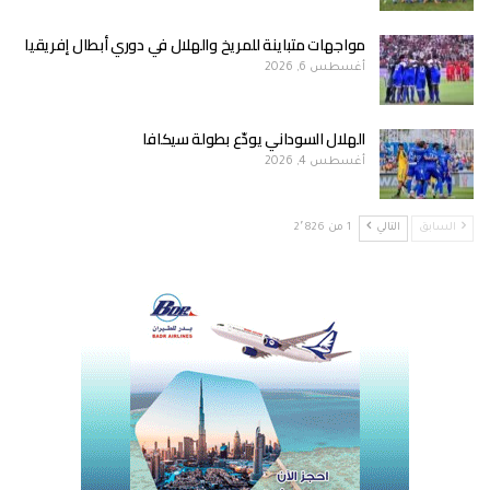
مواجهات متباينة للمريخ والهلال في دوري أبطال إفريقيا
أغسطس 6, 2026
الهلال السوداني يودّع بطولة سيكافا
أغسطس 4, 2026
السابق
التالي
1 من 2٬826