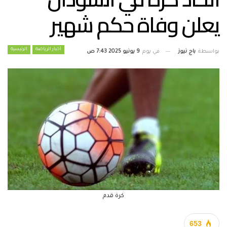
يعلن وفاة حكم شهير
أخبار الرياضة
الرئيسية
بواسطة
باج نيوز
في يوم
9 يونيو 2025 7:43 ص
كرة قدم
653