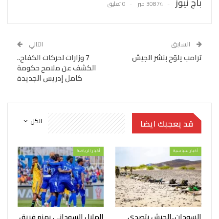
باج نيوز
30874 خبر
0 تعليق
السابق
التالي
ترامب يلوّح بنشر الجيش
7 وزارات لحركات الكفاح..
الكشف عن ملامح حكومة
كامل إدريس الجديدة
الكل
قد يعجبك ايضا
أخبار سياسية
أخبار الرياضة
السودان..الجيش يتصدى
الهلال السوداني يهزم فريق