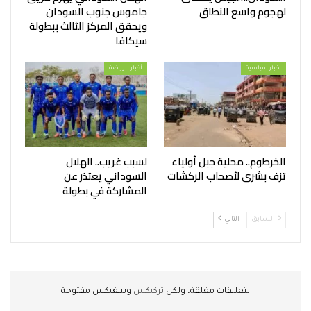
لهجوم واسع النطاق
جاموس جنوب السودان
ويحقق المركز الثالث ببطولة
سيكافا
أخبار سياسية
أخبار الرياضة
الخرطوم.. محلية جبل أولياء
لسبب غريب.. الهلال
تزف بشرى لأصحاب الركشات
السوداني يعتذر عن
المشاركة في بطولة
السابق
التالي
التعليقات مغلقة، ولكن
تركبكس
وبينغبكس مفتوحة.