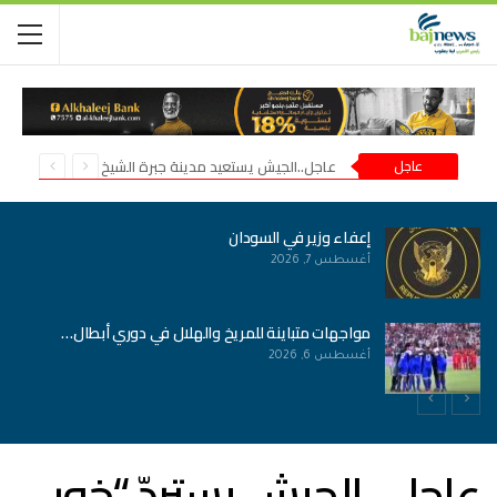
عاجل
عاجل..الجيش يستعيد مدينة جبرة الشيخ في شمال كردفان
إعفاء وزير في السودان
أغسطس 7, 2026
مواجهات متباينة للمريخ والهلال في دوري أبطال…
أغسطس 6, 2026
عاجل.. الجيش يستردّ “خور