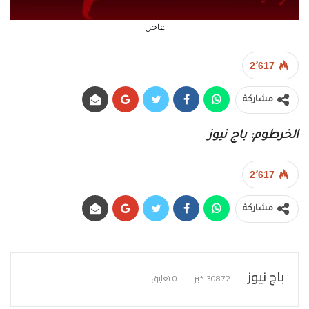
عاجل
2٬617
مشاركة
الخرطوم: باج نيوز
2٬617
مشاركة
باج نيوز
30872 خبر
0 تعليق