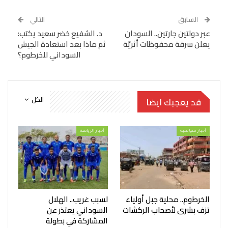
السابق
التالي
عبر دولتين جارتين.. السودان
د. الشفيع خضر سعيد يكتب:
يعلن سرقة محفوظات أثريّة
ثم ماذا بعد استعادة الجيش
السوداني للخرطوم؟
الكل
قد يعجبك ايضا
أخبار سياسية
أخبار الرياضة
الخرطوم.. محلية جبل أولياء
لسبب غريب.. الهلال
تزف بشرى لأصحاب الركشات
السوداني يعتذر عن
المشاركة في بطولة