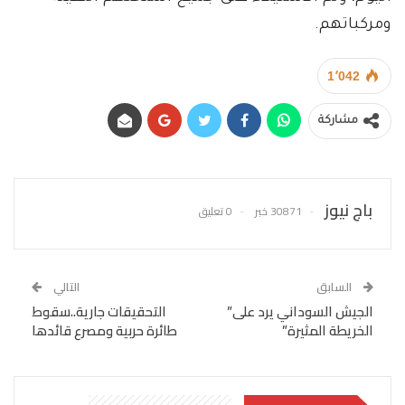
ومركباتهم.
1٬042
مشاركة
باج نيوز
30871 خبر
0 تعليق
السابق
التالي
الجيش السوداني يرد على”
التحقيقات جارية..سقوط
الخريطة المثيرة”
طائرة حربية ومصرع قائدها