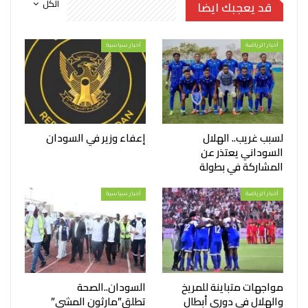
الكل
قد يعجبك ايضا
أخبار الرياضة
أخبار سياسية
لسبب غريب.. الهلال
إعفاء وزير في السودان
السوداني يعتذر عن
المشاركة في بطولة
أخبار الرياضة
أخبار سياسية
مواجهات متباينة للمريخ
السودان..الصحة
والهلال في دوري أبطال
تطلق”مارثون المشي”