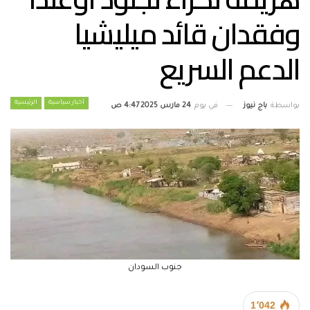
وفقدان قائد ميليشيا
الدعم السريع
أخبار سياسية
الرئيسية
بواسطة
باج نيوز
في يوم
24 مارس 2025 4:47 ص
جنوب السودان
1٬042