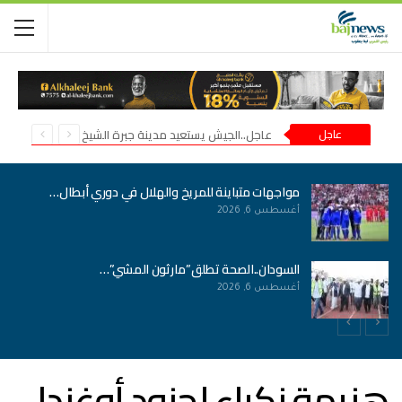
عاجل
عاجل..الجيش يستعيد مدينة جبرة الشيخ في شمال كردفان
مواجهات متباينة للمريخ والهلال في دوري أبطال…
أغسطس 6, 2026
السودان..الصحة تطلق”مارثون المشي”…
أغسطس 6, 2026
هزيمة نكراء لجنود أوغندا