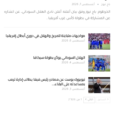
باج نيوز
أغسطس 7, 2026
الخرطوم: باج نيوز وفق بيان أعلنه. أعلن نادي الهلال السوداني، عن اعتذاره
عن المشاركة في بطولة كأس غرب أفريقيا…
مواجهات متباينة للمريخ والهلال في دوري أبطال إفريقيا
أغسطس 6, 2026
الهلال السوداني يودّع بطولة سيكافا
أغسطس 4, 2026
نيويورك بوست عن مصادر: رئيس فيفا يطالب إدارة ترمب
بمساعدته على البقاء…
أغسطس 3, 2026
السابق
التالي
1 من 2٬826