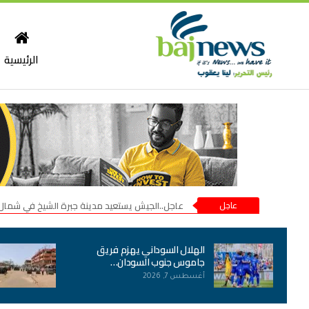
الرئيسية
عاجل
عاجل..الجيش يستعيد مدينة جبرة الشيخ في شمال
الهلال السوداني يهزم فريق
جاموس جنوب السودان…
أغسطس 7, 2026