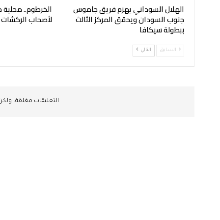
الهلال السوداني يهزم فريق جاموس
الخرطوم.. محلية ج
جنوب السودان ويحقق المركز الثالث
لأصحاب الركشات
ببطولة سيكافا
السابق
التالي
التعليقات مغلقة، ولك