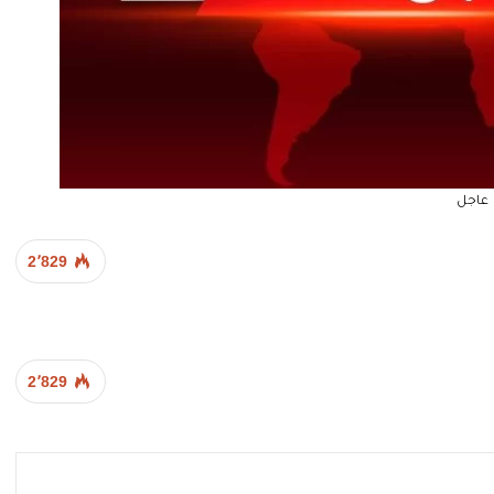
عاجل
2٬829
2٬829