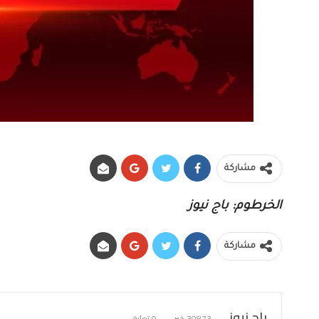
مشاركة
الخرطوم: باج نيوز
مشاركة
باج نيوز
30873 خبر
0 تعليق