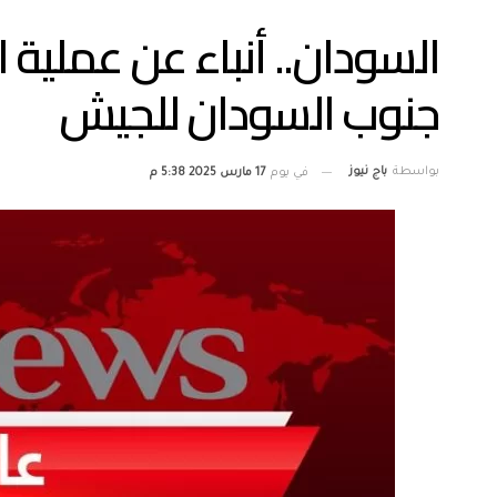
السودان.. أنباء عن عملية 
جنوب السودان للجيش
بواسطة
باج نيوز
في يوم
17 مارس 2025 5:38 م