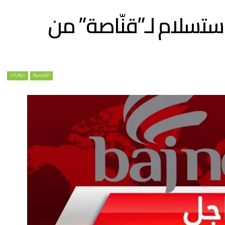
استسلام لـ”قنّاصة” من
الرئيسية
حوارات