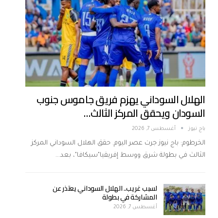
الهلال السوداني يهزم فريق جاموس جنوب
السودان ويحقق المركز الثالث…
باج نيوز
أغسطس 7, 2026
الخرطوم: باج نيوز جرت عصر اليوم. حقق الهلال السوداني المركز
الثالث في بطولة شرق ووسط إفريقيا"سيكافا"، بعد…
لسبب غريب.. الهلال السوداني يعتذر عن
المشاركة في بطولة
أغسطس 7, 2026