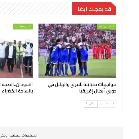
قد يعجبك ايضا
أخبار الرياضة
أخبار سياسية
مواجهات متباينة للمريخ والهلال في
السودان..الصحة 
دوري أبطال إفريقيا
بالساحة الخضراء
السابق
التالي
التعليقات مغلقة، ولك