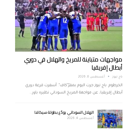
مواجهات متباينة للمريخ والهلال في دوري
أبطال إفريقيا
باج نيوز
أغسطس 6, 2026
الخرطوم: باج نيوز جرت اليوم بمقرّ"كاف". أسفرت قرعة دوري
أبطال إفريقيا، عن مواجهة المريخ السوداني نظيره باور…
الهلال السوداني يودّع بطولة سيكافا
أغسطس 4, 2026