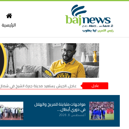
الرئيسية
عاجل
عاجل..الجيش يستعيد مدينة جبرة الشيخ في شمال
مواجهات متباينة للمريخ والهلال
في دوري أبطال…
أغسطس 6, 2026