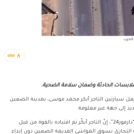
الحرب
899
لابسات الحادثة وضمان سلامة الضحية.
غل سيارتين التاجر أبكر محمد موسى، بمدينة الضعين
يد إلى جهة غير معلومة.
وقال أحد التجار فضّل عدم الاشارة باسمه، بحسب”دارفور24″، إنّ التاجر أبكّر تم اقتياده بالقوة من قبل
التجاري بسوق المواشي القديمة الضعين دون إبداء