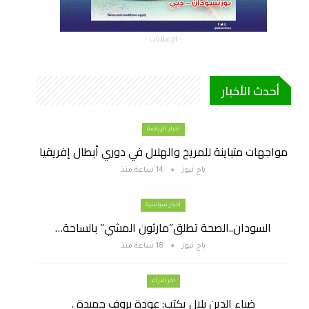
- الإعلانات -
أحدث الأخبار
أخبار الرياضة
مواجهات متباينة للمريخ والهلال في دوري أبطال إفريقيا
باج نيوز
14 ساعة منذ
أخبار سياسية
السودان..الصحة تطلق”مارثون المشي” بالساحة…
باج نيوز
18 ساعة منذ
اخر الارأء
ضياء الدين بلال يكتب: عودة بروف حميدة .