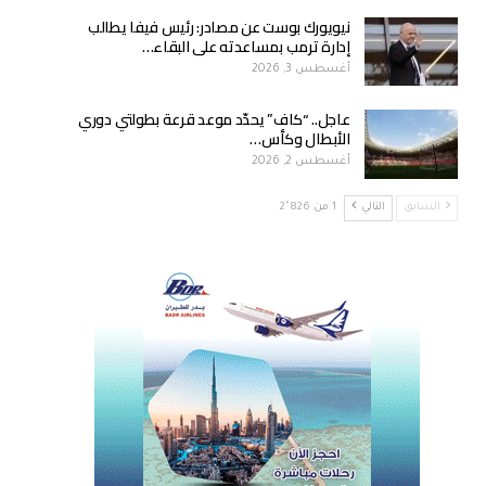
نيويورك بوست عن مصادر: رئيس فيفا يطالب
إدارة ترمب بمساعدته على البقاء…
أغسطس 3, 2026
عاجل.. “كاف” يحدّد موعد قرعة بطولتي دوري
الأبطال وكأس…
أغسطس 2, 2026
السابق
التالي
1 من 2٬826