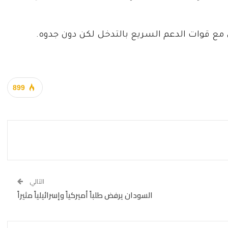
صل مع قوات الدعم السريع بالتدخل لكن دون جدوه.
899
التالي
السودان يرفض طلباً أميركياً وإسرائيلياً مثيراً