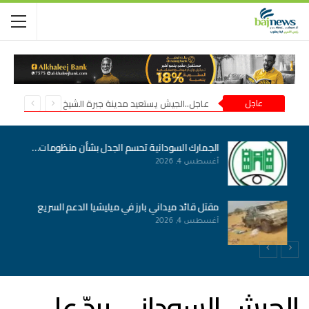
عاجل
عاجل..الجيش يستعيد مدينة جبرة الشيخ في شمال كردفان
الجمارك السودانية تحسم الجدل بشأن منظومات…
أغسطس 4, 2026
مقتل قائد ميداني بارز في ميليشيا الدعم السريع
أغسطس 4, 2026
الجيش السوداني يردّ على