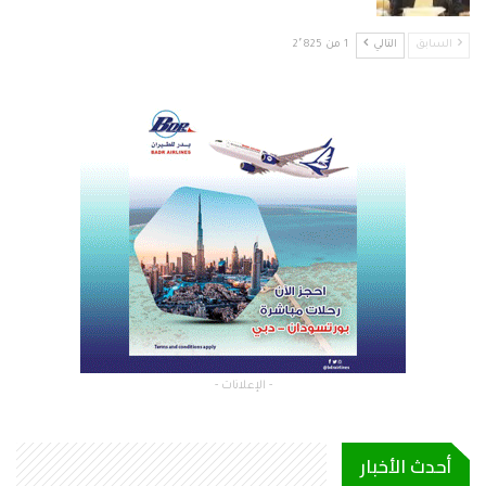
السابق
التالي
1 من 2٬825
- الإعلانات -
أحدث الأخبار