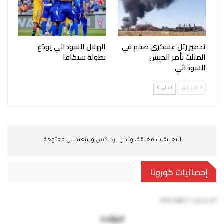
تدمير رتل عسكري ضخم في
الهلال السوداني يودّع
المثلث بأمر الجيش
بطولة سيكافا
السوداني
السابق
التالي
التعليقات مغلقة، ولكن
تركبكس
وبينغبكس مفتوحة.
إحصائيات كورونا
آخر تحديث:
5 mins ago
المؤكدة