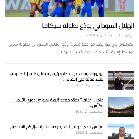
الهلال السوداني يودّع بطولة سيكافا
باج نيوز
أغسطس 4, 2026
الخرطوم: باج نيوز بعد مواجهة مثيرة. ودّع الهلال السوداني بطولة شرق
ووسط إفريقيا"سيكافا" بعد خسارته بركلات…
نيويورك بوست عن مصادر: رئيس فيفا يطالب إدارة ترمب
بمساعدته على البقاء…
أغسطس 3, 2026
عاجل.. “كاف” يحدّد موعد قرعة بطولتي دوري الأبطال
وكأس…
أغسطس 2, 2026
مجلس نادي الهلال الجديد يصدر قرارات ..إليكم التفاصيل
أغسطس 1, 2026