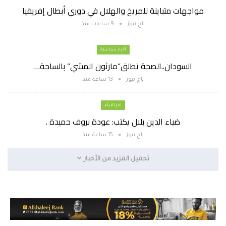
مواجهات متباينة للمريخ والهلال في دوري أبطال إفريقيا
باج نيوز
9 ساعات منذ
أخبار سياسية
السودان..الصحة تطلق”مارثون المشي” بالساحة…
باج نيوز
13 ساعة منذ
اخر الارأء
ضياء الدين بلال يكتب: عودة بروف حميدة .
باج نيوز
15 ساعة منذ
تحميل المزيد من الأخبار