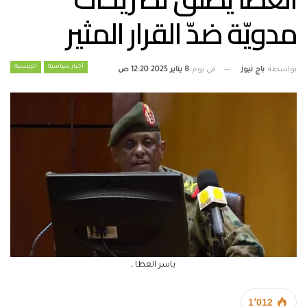
مدويّة ضدّ القرار المثير
أخبار سياسية
الرئيسية
بواسطة
باج نيوز
في يوم
8 يناير 2025 12:20 ص
ياسر العطا ـ
1٬012