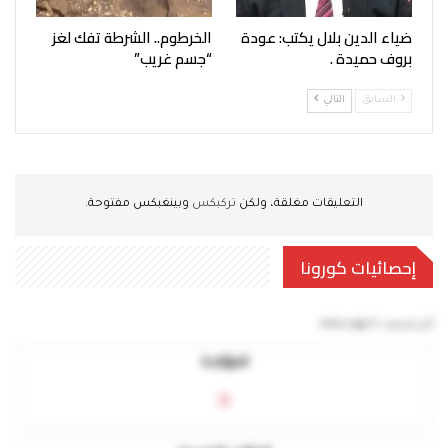
ضياء الدين بلال يكتب: عودة
الخرطوم.. الشرطة تفك لغز
بروف حميدة .
“جسم غريب”
السابق
التالي
التعليقات مغلقة، ولكن
تركبكس
وبينغبكس مفتوحة.
إحصائيات كورونا
آخر تحديث:
5 mins ago
المؤكدة
0