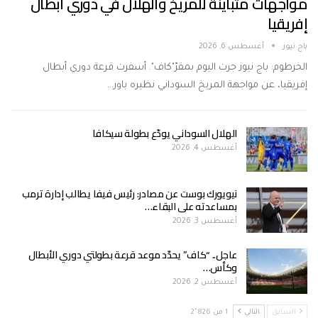
مواجهات متباينة للمريخ والهلال في دوري أبطال
إفريقيا
باج نيوز
أغسطس 6, 2026
الخرطوم: باج نيوز جرت اليوم بمقرّ"كاف". أسفرت قرعة دوري أبطال
إفريقيا، عن مواجهة المريخ السوداني نظيره باور…
الهلال السوداني يودّع بطولة سيكافا
أغسطس 4, 2026
نيويورك بوست عن مصادر: رئيس فيفا يطالب إدارة ترمب
بمساعدته على البقاء…
أغسطس 3, 2026
عاجل.. “كاف” يحدّد موعد قرعة بطولتي دوري الأبطال
وكأس…
أغسطس 2, 2026
السابق
التالي
1 من 2٬826