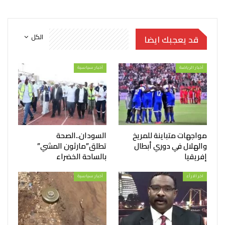
الكل
قد يعجبك ايضا
أخبار الرياضة
أخبار سياسية
مواجهات متباينة للمريخ
السودان..الصحة
والهلال في دوري أبطال
تطلق”مارثون المشي”
إفريقيا
بالساحة الخضراء
اخر الارأء
أخبار سياسية