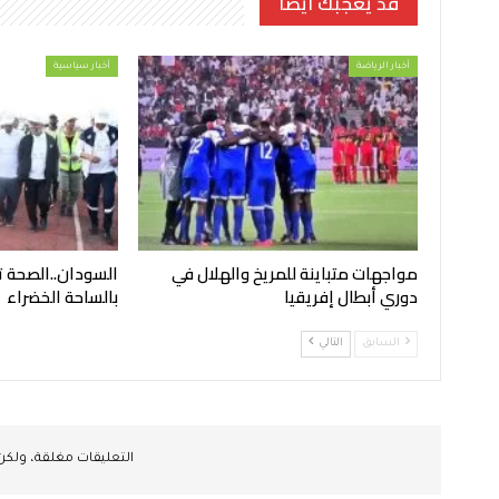
قد يعجبك ايضا
أخبار الرياضة
أخبار سياسية
مواجهات متباينة للمريخ والهلال في
السودان..الصحة 
دوري أبطال إفريقيا
بالساحة الخضراء
السابق
التالي
التعليقات مغلقة، ولك