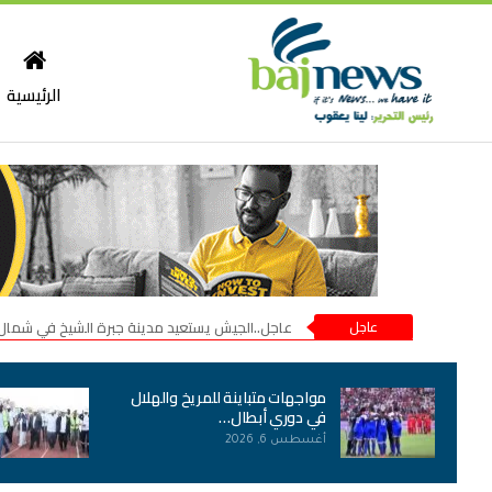
الرئيسية
عاجل
عاجل..الجيش يستعيد مدينة جبرة الشيخ في شمال
مواجهات متباينة للمريخ والهلال
في دوري أبطال…
أغسطس 6, 2026