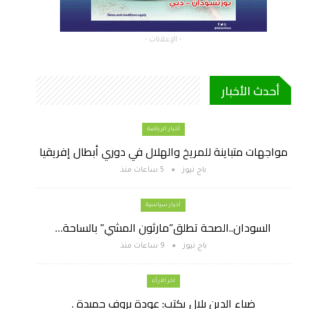
- الإعلانات -
أحدث الأخبار
أخبار الرياضة
مواجهات متباينة للمريخ والهلال في دوري أبطال إفريقيا
باج نيوز
5 ساعات منذ
أخبار سياسية
السودان..الصحة تطلق”مارثون المشي” بالساحة…
باج نيوز
9 ساعات منذ
اخر الارأء
ضياء الدين بلال يكتب: عودة بروف حميدة .