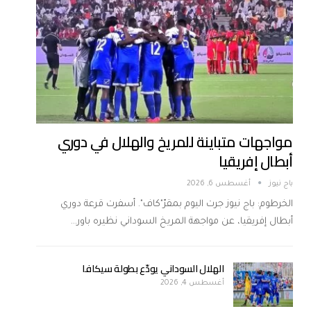
مواجهات متباينة للمريخ والهلال في دوري
أبطال إفريقيا
باج نيوز
أغسطس 6, 2026
الخرطوم: باج نيوز جرت اليوم بمقرّ"كاف". أسفرت قرعة دوري
أبطال إفريقيا، عن مواجهة المريخ السوداني نظيره باور…
الهلال السوداني يودّع بطولة سيكافا
أغسطس 4, 2026