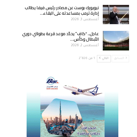
نيويورك بوست عن مصادر: رئيس فيفا يطالب
إدارة ترمب بمساعدته على البقاء…
أغسطس 3, 2026
عاجل.. “كاف” يحدّد موعد قرعة بطولتي دوري
الأبطال وكأس…
أغسطس 2, 2026
السابق
التالي
1 من 2٬826