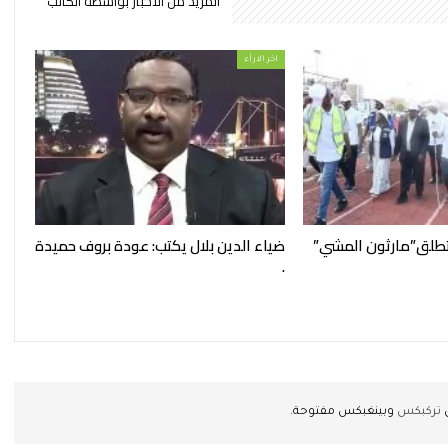
المزيد من الأخبار بواسطة الكاتب
اخر الارأء
تطلق”مارثون المشي”
ضياء الدين بلال يكتب: عودة بروف حميدة
.
ن
تركبكس
وبينغبكس مفتوحة.