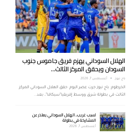
الهلال السوداني يهزم فريق جاموس جنوب
السودان ويحقق المركز الثالث…
باج نيوز
أغسطس 7, 2026
الخرطوم: باج نيوز جرت عصر اليوم. حقق الهلال السوداني المركز
الثالث في بطولة شرق ووسط إفريقيا"سيكافا"، بعد…
لسبب غريب.. الهلال السوداني يعتذر عن
المشاركة في بطولة
أغسطس 7, 2026