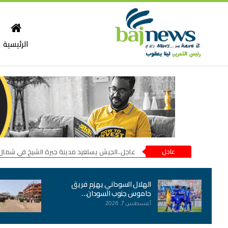
الرئيسية
عاجل
عاجل..الجيش يستعيد مدينة جبرة الشيخ في شمال
الهلال السوداني يهزم فريق
جاموس جنوب السودان…
أغسطس 7, 2026