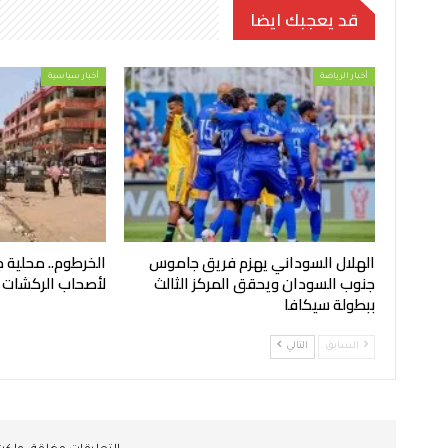
قد يعجبك ايضا
أخبار الرياضة
أخبار سياسية
الهلال السوداني يهزم فريق جاموس
الخرطوم.. محلية ج
جنوب السودان ويحقق المركز الثالث
لأصحاب الركشات
ببطولة سيكافا
السابق
التالي