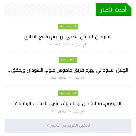
أحدث الأخبار
أخبار سياسية
السودان..الجيش يتصدى لهجوم واسع النطاق
باج نيوز
22 ساعة منذ
أخبار الرياضة
الهلال السوداني يهزم فريق جاموس جنوب السودان ويحقق…
باج نيوز
يومين منذ
أخبار سياسية
الخرطوم.. محلية جبل أولياء تزف بشرى لأصحاب الركشات
باج نيوز
يومين منذ
تحميل المزيد من الأخبار