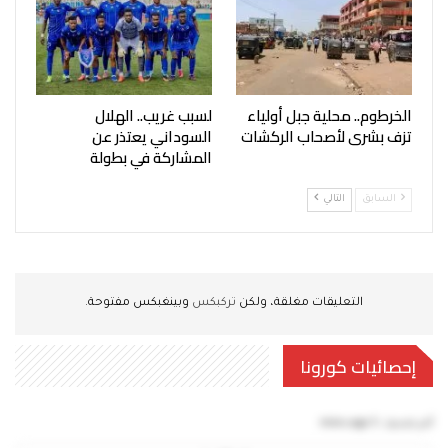
الخرطوم.. محلية جبل أولياء
لسبب غريب.. الهلال
تزف بشرى لأصحاب الركشات
السوداني يعتذر عن
المشاركة في بطولة
السابق
التالي
التعليقات مغلقة، ولكن
تركبكس
وبينغبكس مفتوحة.
إحصائيات كورونا
آخر تحديث:
5 mins ago