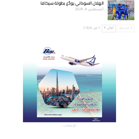
الهلال السوداني يودّع بطولة سيكافا
أغسطس 4, 2026
السابق
التالي
1 من 2٬826
- الإعلانات -