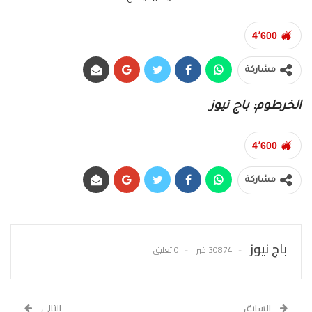
4٬600
مشاركة
الخرطوم: باج نيوز
4٬600
مشاركة
باج نيوز
30874 خبر
0 تعليق
السابق
التالي