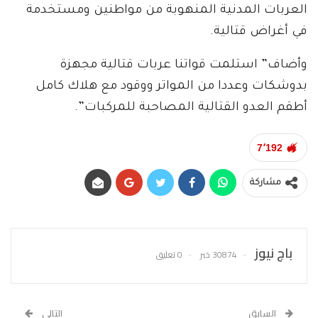
العربات المدنية المنهوبة من مواطنين ومستخدمة
في أغراض قتالية.
وأضاف” استلمت قواتنا عربات قتالية مجهزة
بدوشكات وعددا من المواتر ووقود مع هلاك كامل
أطقم العدو القتالية المصاحبة للمركبات”.
7٬192
مشاركة
باج نيوز
30874 خبر
0 تعليق
السابق
التالي