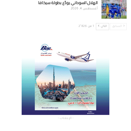
الهلال السوداني يودّع بطولة سيكافا
أغسطس 4, 2026
السابق
التالي
1 من 2٬826
- الإعلانات -