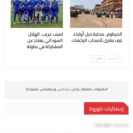
الخرطوم.. محلية جبل أولياء
لسبب غريب.. الهلال
تزف بشرى لأصحاب الركشات
السوداني يعتذر عن
المشاركة في بطولة
السابق
التالي
التعليقات مغلقة، ولكن
تركبكس
وبينغبكس مفتوحة.
إحصائيات كورونا
آخر تحديث:
5 mins ago