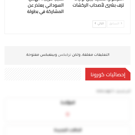
تزف بشرى لأصحاب الركشات
السوداني يعتذر عن
المشاركة في بطولة
السابق
التالي
التعليقات مغلقة، ولكن
تركبكس
وبينغبكس مفتوحة.
إحصائيات كورونا
آخر تحديث:
5 mins ago
المؤكدة
0
الحالات الجديدة