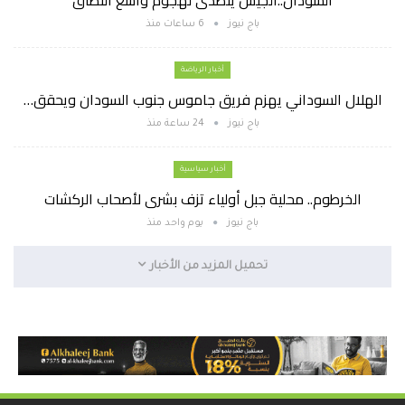
السودان..الجيش يتصدى لهجوم واسع النطاق
باج نيوز
6 ساعات منذ
أخبار الرياضة
الهلال السوداني يهزم فريق جاموس جنوب السودان ويحقق…
باج نيوز
24 ساعة منذ
أخبار سياسية
الخرطوم.. محلية جبل أولياء تزف بشرى لأصحاب الركشات
باج نيوز
يوم واحد منذ
تحميل المزيد من الأخبار