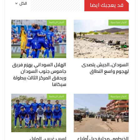
الكل
قد يعجبك ايضا
أخبار سياسية
أخبار الرياضة
السودان..الجيش يتصدى
الهلال السوداني يهزم فريق
لهجوم واسع النطاق
جاموس جنوب السودان
ويحقق المركز الثالث ببطولة
سيكافا
أخبار سياسية
أخبار الرياضة
الخرطوم.. محلية جبل أولياء
لسبب غريب.. الهلال