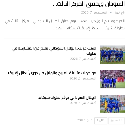
السودان ويحقق المركز الثالث…
باج نيوز
أغسطس 7, 2026
الخرطوم: باج نيوز جرت عصر اليوم. حقق الهلال السوداني المركز الثالث في
بطولة شرق ووسط إفريقيا"سيكافا"، بعد…
لسبب غريب.. الهلال السوداني يعتذر عن المشاركة في
بطولة
أغسطس 7, 2026
مواجهات متباينة للمريخ والهلال في دوري أبطال إفريقيا
أغسطس 6, 2026
الهلال السوداني يودّع بطولة سيكافا
أغسطس 4, 2026
السابق
التالي
1 من 2٬826