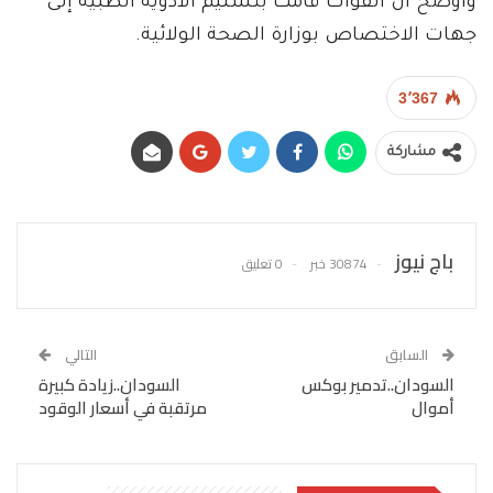
وأوضح أن القوات قامت بتسليم الأدوية الطبية إلى
جهات الاختصاص بوزارة الصحة الولائية.
3٬367
مشاركة
باج نيوز
30874 خبر
0 تعليق
السابق
التالي
السودان..تدمير بوكس
السودان..زيادة كبيرة
أموال
مرتقبة في أسعار الوقود