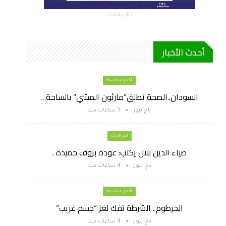
- الإعلانات -
أحدث الأخبار
أخبار سياسية
السودان..الصحة تطلق”مارثون المشي” بالساحة…
باج نيوز
3 ساعات منذ
اخر الارأء
ضياء الدين بلال يكتب: عودة بروف حميدة .
باج نيوز
4 ساعات منذ
أخبار سياسية
الخرطوم.. الشرطة تفك لغز “جسم غريب”
باج نيوز
4 ساعات منذ