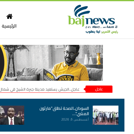
الرئيسية
عاجل
عاجل..الجيش يستعيد مدينة جبرة الشيخ في شمال
السودان..الصحة تطلق”مارثون
المشي”…
أغسطس 6, 2026