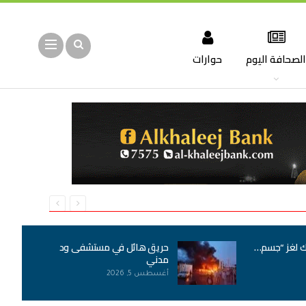
لصحافة اليوم
حوارات
ك لغز “جسم…
حريق هائل في مستشفى ود
مدني
أغسطس 5, 2026