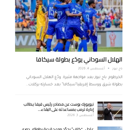
الهلال السوداني يودّع بطولة سيكافا
باج نيوز
أغسطس 4, 2026
الخرطوم: باج نيوز بعد مواجهة مثيرة. ودّع الهلال السوداني
بطولة شرق ووسط إفريقيا"سيكافا" بعد خسارته بركلات…
نيويورك بوست عن مصادر: رئيس فيفا يطالب
إدارة ترمب بمساعدته على البقاء…
أغسطس 3, 2026
عاجل.. “كاف” يحدّد موعد قرعة بطولتي دوري