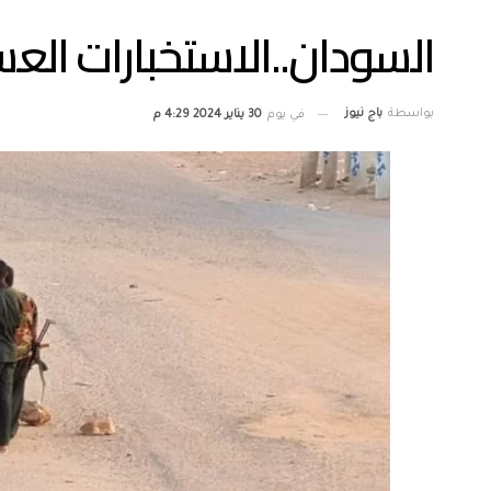
السودان..الاستخبارات ال
بواسطة
باج نيوز
في يوم
30 يناير 2024 4:29 م