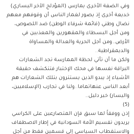
وفي الضفة الأخرى يمارس (المؤدلج الآخر اليساري)
خديعة أخرى إذ يصور لغمار الناس أن وقوفهم معهم
نضال وطني (قائمة شرفاء الوطن) ضد اللصوص،
ومن أجل البسطاء والمقهورين والمعذبين في
الأرض…ومن أجل الحرية والعدالة والمساواة
والديمقراطية..
ولكن ما أن تأتي لحظة الممارسة تجد الشعارات
البراقة نفسها في محك الإختبار فتتكشف حقيقة
الأشياء إذ يبدو الذين يستترون بتلك الشعارات هم
أبعد الناس عنهاتماما..ولنا في تجارب (الإسلاميين،
واليسار) خير دليل…
(5)
إذن ووفقاً لما سبق فإن المتصارعين على الكراسي
يريدون تقسيم الأمة السودانية في إطار الاصطفاف
والاستقطاب السياسي إلى قسمين فقط من أجل