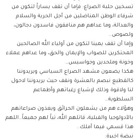
تسخين حلبة الصراع: فإما أن تقف يساراً لتكون من
شرفاء الوطن المناضلين من أجل الحرية والسلام
والعدالة، وما عداهم هم منافقون فاسدون دجالون،
ولصوص..
وإما أن تقف يمينا لتكون من أولياء الله الصالحين
المحتكرين للصواب والإيمان والحق، وما عداهم عملاء
وخونة وملحدين وجواسيس…
هكذا يضعون مشهد الصراع السياسي ويريدوننا
كالقطيع نبصم بالعشرة ونقف حيث يريدوننا لاحول
لنا ولاقوة وذلك لإشباع رغباتهم وأطماعم
السلطوية…
وهؤلاء هم من يشعلون الحرائق ويغذون صراعاتهم
بالآدولوجيا والقبلية، قاتلهم الله، تباً لهم جميعاً…اللهم
هذا قسمي فيما أملك..
نبضة اخيرة: