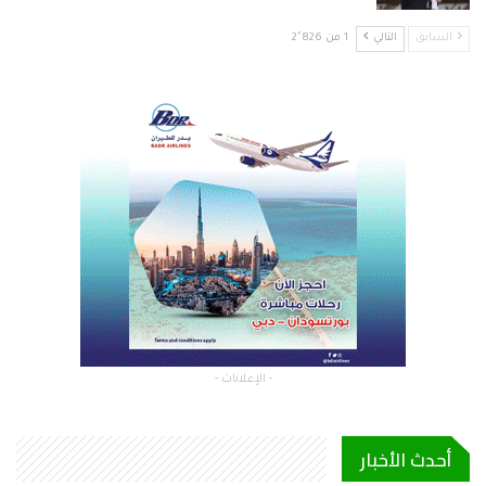
السابق
التالي
1 من 2٬826
- الإعلانات -
أحدث الأخبار