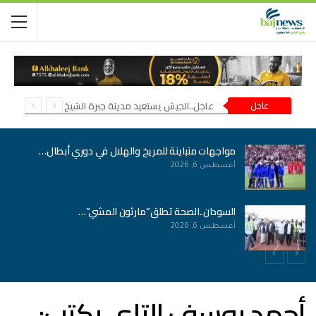
عاجل
عاجل..الجيش يستعيد مدينة جبرة الشيخ في شمال كردفان
مواجهات متباينة للمريخ والهلال في دوري أبطال…
أغسطس 6, 2026
السودان..الصحة تطلق”مارثون المشي”…
أغسطس 6, 2026
أحمد يوسف التاي يكتب: