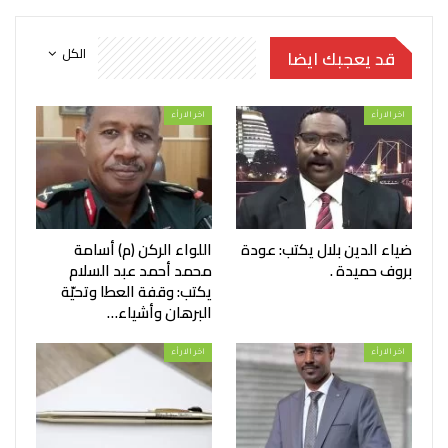
الكل
قد يعجبك ايضا
اخر الارأء
اخر الارأء
ضياء الدين بلال يكتب: عودة
اللواء الركن (م) أسامة
بروف حميدة .
محمد أحمد عبد السلام
يكتب: وقفة العطا وتحيّة
البرهان وأشياء…
اخر الارأء
اخر الارأء