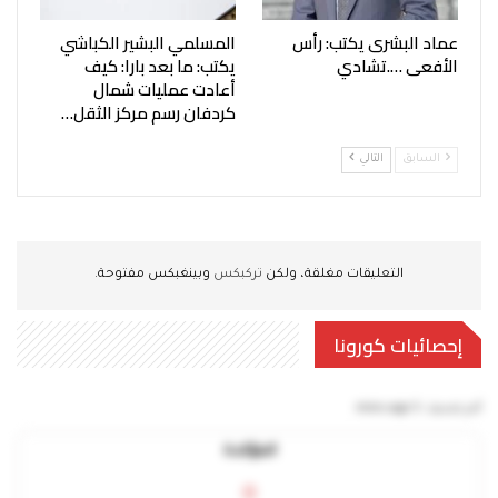
عماد البشرى يكتب: رأس
المسلمي البشير الكباشي
الأفعى ….تشادي
يكتب: ما بعد بارا: كيف
أعادت عمليات شمال
كردفان رسم مركز الثقل…
السابق
التالي
التعليقات مغلقة، ولكن
تركبكس
وبينغبكس مفتوحة.
إحصائيات كورونا
آخر تحديث:
5 mins ago
المؤكدة
0