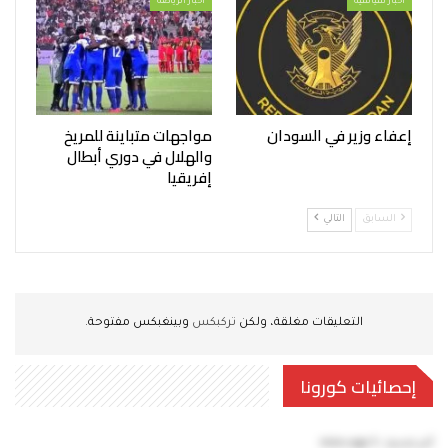
أخبار سياسية
أخبار الرياضة
إعفاء وزير في السودان
مواجهات متباينة للمريخ
والهلال في دوري أبطال
إفريقيا
السابق
التالي
التعليقات مغلقة، ولكن
تركبكس
وبينغبكس مفتوحة.
إحصائيات كورونا
آخر تحديث:
5 mins ago