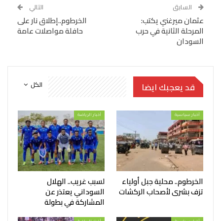
السابق
التالي
عثمان ميرغني يكتب:
الخرطوم..إطلاق نار على
المرحلة الثانية في حرب
حافلة مواصلات عامة
السودان
الكل
قد يعجبك ايضا
أخبار سياسية
أخبار الرياضة
الخرطوم.. محلية جبل أولياء
لسبب غريب.. الهلال
تزف بشرى لأصحاب الركشات
السوداني يعتذر عن
المشاركة في بطولة