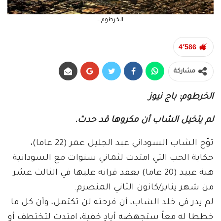
الخرطوم ــ
4٬586
مشاركة
الخرطوم: باج نيوز
لم يتخيل الشاب أن مكروها قد حدث.
توّج الشاب السوداني عبد الجليل عمر (22 عاما)،
حكاية الحب التي امتدت لثماني سنوات مع السودانية
هبة عبيد (20 عاما) بعقد قرانه عليها في الثالث عشر
من شهر يناير/كانون الثاني المنصرم.
لم يدر في خلد الشاب، أن فرحته لن تكتمل، وأن كل ما
خططا له معاً ستجهضه أيادٍ خفية، امتدت لتختطف أو