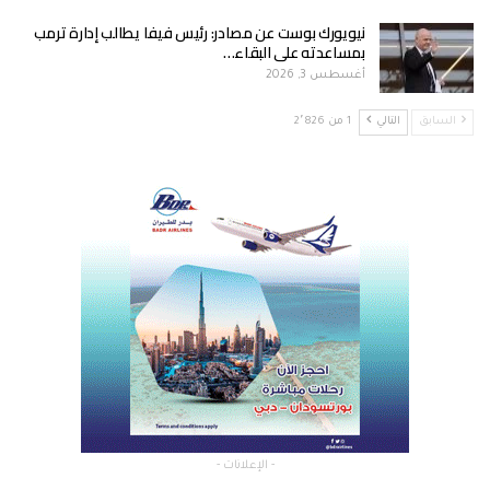
نيويورك بوست عن مصادر: رئيس فيفا يطالب إدارة ترمب
بمساعدته على البقاء…
أغسطس 3, 2026
السابق
التالي
1 من 2٬826
- الإعلانات -