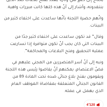
يحتاج إلى دعمٍ فنيّ وتارة يهدد بفتح بلاغات ضد الذين
ينتقدونه، وأشار إلى أنّ هذه كلها كانت مبررات واهية.
واتّهم حضرة اللجنة بأنّها ساعدت على اختفاء كثير من
البينات.
وقال” قد تكون ساعدت على اختفاء كثير جدًا من
البينات التي كان يجب أنّ تكون متوافرة إذا تسارعت
عملية التحقيق وفتح البلاغات والمحاكمة”.
ونبه إلى أنّ أسر المتضررين من المجني عليهم في
فضّ الاعتصام، يمكنهم أنّ يقاضوا رئيس هذه اللجنة
ويقومون بفتح بلاغ جنائي ضده تحت المادة 89 من
القانون الجنائي المتعلقة بمقاضاة الموظف العام
الذي يهمل في عمله.
4٬120