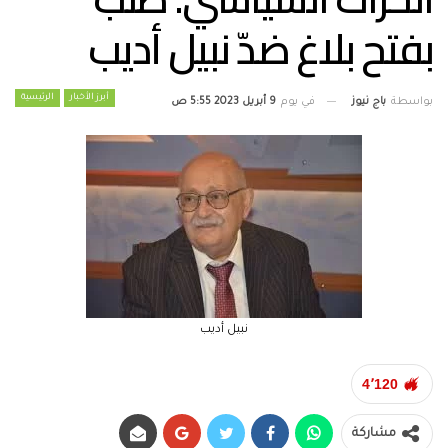
بفتح بلاغ ضدّ نبيل أديب
أبرز الأخبار
الرئيسية
بواسطة
باج نيوز
في يوم
9 أبريل 2023 5:55 ص
نبيل أديب
4٬120
مشاركة