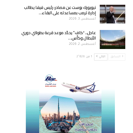
نيويورك بوست عن مصادر: رئيس فيفا يطالب
إدارة ترمب بمساعدته على البقاء…
أغسطس 3, 2026
عاجل.. “كاف” يحدّد موعد قرعة بطولتي دوري
الأبطال وكأس…
أغسطس 2, 2026
السابق
التالي
1 من 2٬826