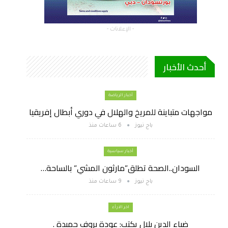
- الإعلانات -
أحدث الأخبار
أخبار الرياضة
مواجهات متباينة للمريخ والهلال في دوري أبطال إفريقيا
باج نيوز
6 ساعات منذ
أخبار سياسية
السودان..الصحة تطلق”مارثون المشي” بالساحة…
باج نيوز
9 ساعات منذ
اخر الارأء
ضياء الدين بلال يكتب: عودة بروف حميدة .