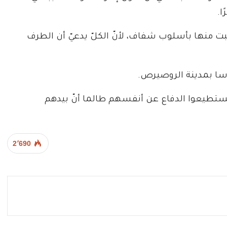
ا.
تثبت منها بأسلوب شفاف، لأنّ الكلّ يدعيّ أن الطرف
وسا بمدينة الروصيرص.
م يستطيعوا الدفاع عن أنفسهم طالما أنّ بيدهم
2٬690