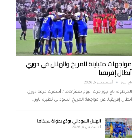
مواجهات متباينة للمريخ والهلال في دوري
أبطال إفريقيا
باج نيوز
أغسطس 6, 2026
الخرطوم: باج نيوز جرت اليوم بمقرّ"كاف". أسفرت قرعة دوري
أبطال إفريقيا، عن مواجهة المريخ السوداني نظيره باور…
الهلال السوداني يودّع بطولة سيكافا
أغسطس 4, 2026