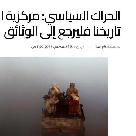
الحراك السياسي: مركزية ا
تاريخنا فليرجع إلى الوثائق
بواسطة
باج نيوز
في يوم
13 أغسطس 2022 11:22 ص