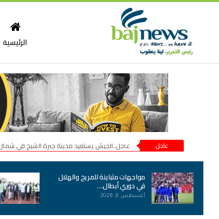
الرئيسية
عاجل
عاجل..الجيش يستعيد مدينة جبرة الشيخ في شمال
مواجهات متباينة للمريخ والهلال
في دوري أبطال…
أغسطس 6, 2026