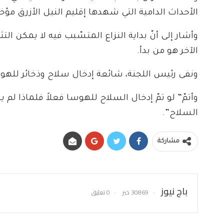
الأحداث الدامية التي شهدها إقليم النيل الأزرق مؤخرً
وأشار إلى أنّ بداية النزاع المتسّبب فيه لا يمكن ال
الآخر هو من بدأ.
ونفى رئيس اللجنة، شائعة إدخال سلاح وذخائر لله
وأتمّ” لو تمّ إدخال السلاح للهوسا فعلاً فلماذا ل
السلاح”.
مشاركة
باج نيوز
30869 خبر
0 تعليق