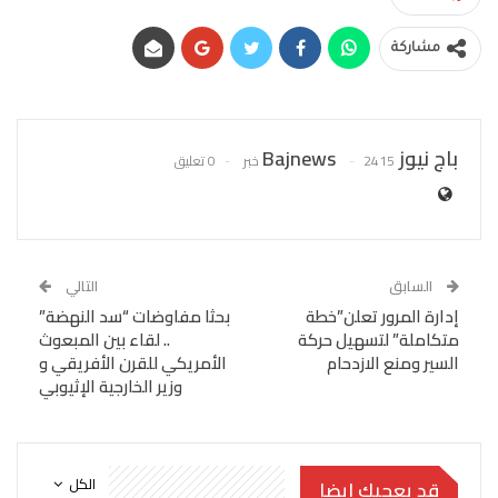
مشاركة
باج نيوز Bajnews
2415 خبر
0 تعليق
السابق
التالي
إدارة المرور تعلن”خطة
بحثا مفاوضات “سد النهضة”
متكاملة” لتسهيل حركة
.. لقاء بين المبعوث
السير ومنع الازدحام
الأمريكي للقرن الأفريقي و
وزير الخارجية الإثيوبي
الكل
قد يعجبك ايضا