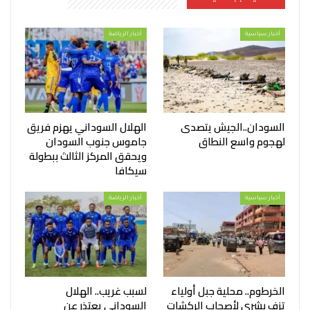
أخبار سياسية
أخبار الرياضة
السودان..الجيش يتصدى
الهلال السوداني يهزم فريق
لهجوم واسع النطاق
جاموس جنوب السودان
ويحقق المركز الثالث ببطولة
سيكافا
أخبار سياسية
أخبار الرياضة
الخرطوم.. محلية جبل أولياء
لسبب غريب.. الهلال
تزف بشرى لأصحاب الركشات
السوداني يعتذر عن