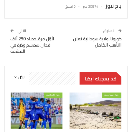
باج نيوز
30874 خبر
0 تعليق
السابق
التالي
كورونا..ولاية سودانية تعلن
لأوّل مرة..حصاد 250 ألف
التأهب الكامل
فدان سمسم وذرة في
الفشقة
الكل
قد يعجبك ايضا
أخبار سياسية
أخبار الرياضة