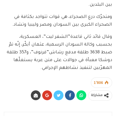
بين البلدين.
ومتحرّك درع الصحراء، هي قوات تتواجد بكثافة في
الصحراء الكبرى بين السودان ومصر وليبيا وتشاد.
وقال قائد ثاني قاعدة”الشفر ليت”، العسكرية،
بحسبب وكالة السودان الرسمية، عثمان أبكّر، إنّه تمّ
ضبط 3638 طلقة مدفع رشاش”قرنوف”، و357 طلقة
دوشكا معبأة في جوالات على متن عربة يستغلّها
المهرّبين لتنفيذ نشاطهم الإجرامي.
1٬806
مشاركة