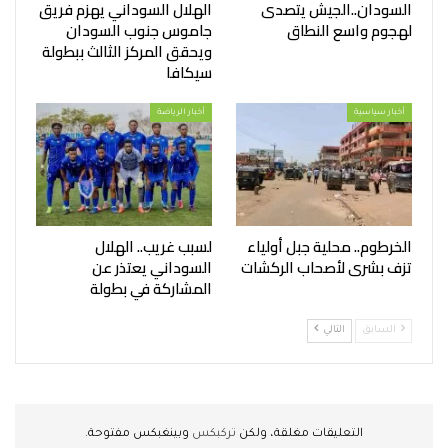
السودان..الجيش يتصدى
الهلال السوداني يهزم فريق
لهجوم واسع النطاق
جاموس جنوب السودان
ويحقق المركز الثالث ببطولة
سيكافا
أخبار سياسية
أخبار الرياضة
الخرطوم.. محلية جبل أولياء
لسبب غريب.. الهلال
تزف بشرى لأصحاب الركشات
السوداني يعتذر عن
المشاركة في بطولة
السابق
التالي
التعليقات مغلقة، ولكن
تركبكس
وبينغبكس مفتوحة.