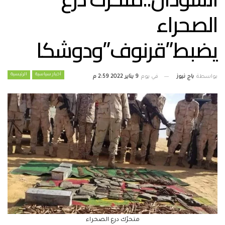
الصحراء
يضبط”قرنوف”ودوشكا
أخبار سياسية
الرئيسية
بواسطة
باج نيوز
في يوم
9 يناير 2022 2:59 م
متحرّك درع الصحراء