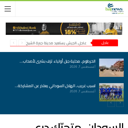
عاجل
عاجل..الجيش يستعيد مدينة جبرة الشيخ في شمال كردفان
الخرطوم.. محلية جبل أولياء تزف بشرى لأصحاب…
أغسطس 7, 2026
لسبب غريب.. الهلال السوداني يعتذر عن المشاركة…
أغسطس 7, 2026
السودان..متحرّك درع