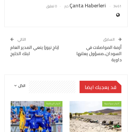
Çanta Haberleri
3461 خبر
0 تعليق
السابق
التالي
أزمة المواصلات في
(باج نيوز) ينعي المدير العام
السودان..مسؤول يعلنها
لبنك الخليج
داوية
الكل
قد يعجبك ايضا
أخبار سياسية
أخبار الرياضة