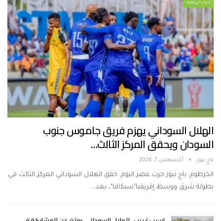
أخبار الرياضة
الهلال السوداني يهزم فريق جاموس جنوب
السودان ويحقق المركز الثالث…
باج نيوز
أغسطس 7, 2026
الخرطوم: باج نيوز جرت عصر اليوم. حقق الهلال السوداني المركز الثالث في
بطولة شرق ووسط إفريقيا"سيكافا"، بعد…
لسبب غريب.. الهلال السوداني يعتذر عن المشاركة في