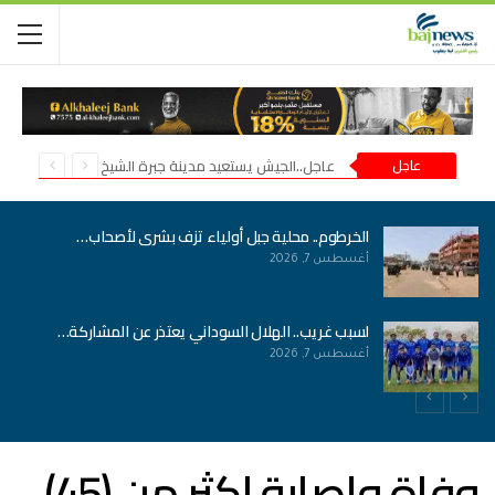
عاجل
عاجل..الجيش يستعيد مدينة جبرة الشيخ في شمال كردفان
الخرطوم.. محلية جبل أولياء تزف بشرى لأصحاب…
أغسطس 7, 2026
لسبب غريب.. الهلال السوداني يعتذر عن المشاركة…
أغسطس 7, 2026
وفاة وإصابة اكثر من (45)