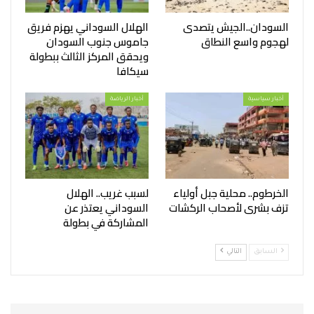
السودان..الجيش يتصدى
الهلال السوداني يهزم فريق
لهجوم واسع النطاق
جاموس جنوب السودان
ويحقق المركز الثالث ببطولة
سيكافا
أخبار سياسية
أخبار الرياضة
الخرطوم.. محلية جبل أولياء
لسبب غريب.. الهلال
تزف بشرى لأصحاب الركشات
السوداني يعتذر عن
المشاركة في بطولة
السابق
التالي