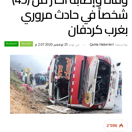
شخصاً في حادث مروري
بغرب كردفان
الرئيسية
السياسة
بواسطة
Çanta Haberleri
في يوم
25 نوفمبر 2020 2:07 م
2٬096