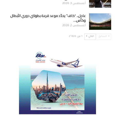
أغسطس 3, 2026
عاجل.. “كاف” يحدّد موعد قرعة بطولتي دوري الأبطال
وكأس…
أغسطس 2, 2026
السابق
التالي
1 من 2٬826