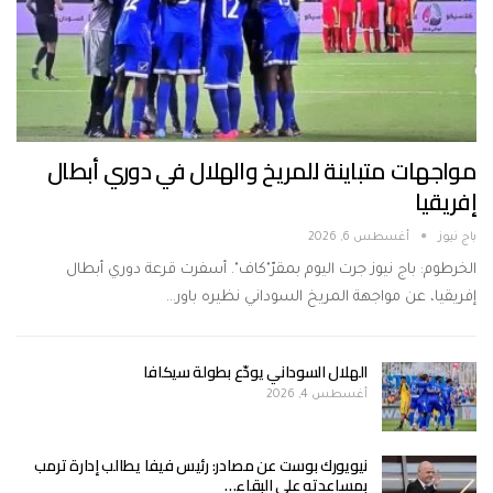
مواجهات متباينة للمريخ والهلال في دوري أبطال
إفريقيا
باج نيوز
أغسطس 6, 2026
الخرطوم: باج نيوز جرت اليوم بمقرّ"كاف". أسفرت قرعة دوري أبطال
إفريقيا، عن مواجهة المريخ السوداني نظيره باور…
الهلال السوداني يودّع بطولة سيكافا
أغسطس 4, 2026
نيويورك بوست عن مصادر: رئيس فيفا يطالب إدارة ترمب
بمساعدته على البقاء…