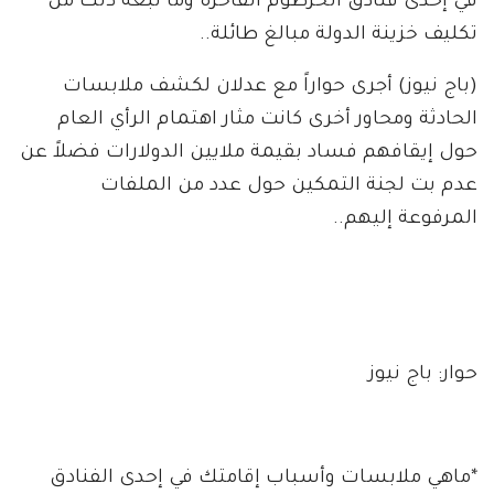
في إحدى فنادق الخرطوم الفاخرة وما تبعه ذلك من
تكليف خزينة الدولة مبالغ طائلة..
(باج نيوز) أجرى حواراً مع عدلان لكشف ملابسات
الحادثة ومحاور أخرى كانت مثار اهتمام الرأي العام
حول إيقافهم فساد بقيمة ملايين الدولارات فضلاً عن
عدم بت لجنة التمكين حول عدد من الملفات
المرفوعة إليهم..
حوار: باج نيوز
*ماهي ملابسات وأسباب إقامتك في إحدى الفنادق