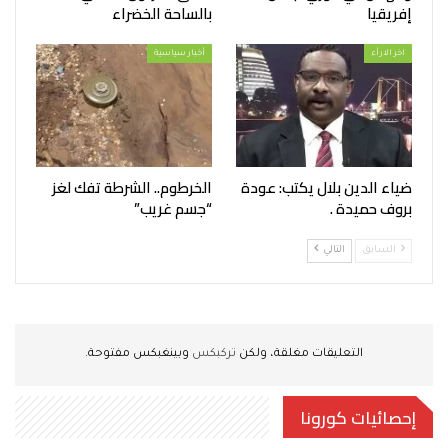
إفريقيا
بالساحة الخضراء
اخر الارأء
أخبار سياسية
ضياء الدين بلال يكتب: عودة
الخرطوم.. الشرطة تفك لغز
بروف حميدة .
“جسم غريب”
السابق
التالي
التعليقات مغلقة، ولكن
تركبكس
وبينغبكس مفتوحة.
إحصائيات كورونا