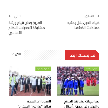
السابق
التالي
ضياء الدين بلال يكتب:
المريخ يعلن قيام ورشة
معادلاتُ الضَعْف!
مشتركة لتعديلات النظام
الأساسي
الكل
قد يعجبك ايضا
أخبار الرياضة
أخبار سياسية
مواجهات متباينة للمريخ
السودان..الصحة
والهلال في دوري أبطال
تطلق”مارثون المشي”