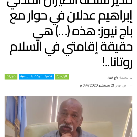
إبراهيم عدلان في حوار مع
باج نيوز: هذه (…) هي
حقيقة إقامتي في السلام
روتانا..!
الرئيسية
تحقيقات وقضايا سياسية
حوارات
بواسطة
باج نيوز
في يوم
21 سبتمبر 2020 3:47 م