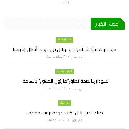
- الإعلانات -
أحدث الأخبار
أخبار الرياضة
مواجهات متباينة للمريخ والهلال في دوري أبطال إفريقيا
باج نيوز
7 ساعات منذ
أخبار سياسية
السودان..الصحة تطلق”مارثون المشي” بالساحة…
باج نيوز
10 ساعات منذ
اخر الارأء
ضياء الدين بلال يكتب: عودة بروف حميدة .
باج نيوز
12 ساعة منذ