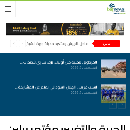
عاجل
عاجل..الجيش يستعيد مدينة جبرة الشيخ في شمال كردفان
الخرطوم.. محلية جبل أولياء تزف بشرى لأصحاب…
أغسطس 7, 2026
لسبب غريب.. الهلال السوداني يعتذر عن المشاركة…
أغسطس 7, 2026
الحرية والتغيير: مؤتمر برلين