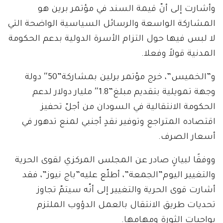
وأشارت إلى أنّ قيمة السند في مؤتمر برين هو
المشاركة الواسعة والرسائل السياسية الواضحة التي
لا لبس فيها حول التزام الأسرة الدولية بدعم الحكومة
المدنية قولاً وفعلا.
و”الخميس”، خرج مؤتمر برلين بمشاركة”50″ دولة
وجهة تمويلية بتقديم مبلغ”1.8″ مليار دولار لدعم
الحكومة الانتقالية في السودان من أجلّ تحفيز
اقتصاده المتراجع وتوفير نقدٍ أجنبي لمنع تدهور في
أسعار الصرف.
ووفقًا لبيانٍ صادر عن المجلس المركزي لقوى الحرية
والتغيير اليوم”الجمعة”، أطلّع عليه”باج نيوز”، فقد
أشارت قوى الحرية والتغيير إلى أنّه سيتمّ تجاوز
تحديات طريق الانتقال بالعمل الدؤوب الملتزم
بواجبات الثورة ومهامها.