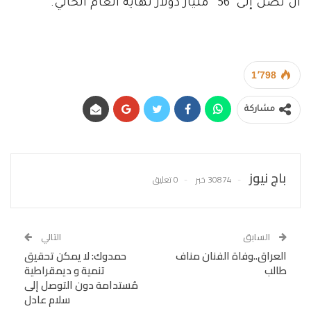
أنّ تصل إلى”56″ مليار دولار نهاية العام الحالي.
1٬798
مشاركة
باج نيوز
30874 خبر
0 تعليق
السابق
التالي
العراق..وفاة الفنان مناف
حمدوك: لا يمكن تحقيق
طالب
تنمية و ديمقراطية
مُستدامة دون التوصل إلى
سلام عادل