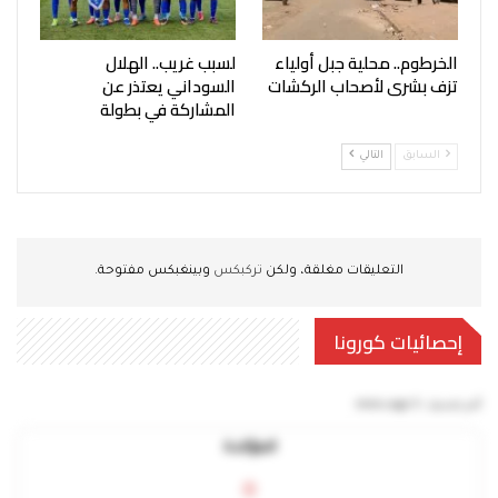
الخرطوم.. محلية جبل أولياء
لسبب غريب.. الهلال
تزف بشرى لأصحاب الركشات
السوداني يعتذر عن
المشاركة في بطولة
السابق
التالي
التعليقات مغلقة، ولكن
تركبكس
وبينغبكس مفتوحة.
إحصائيات كورونا
آخر تحديث:
5 mins ago
المؤكدة
0