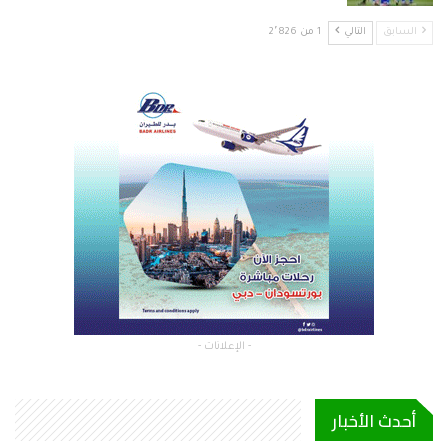
السابق
التالي
1 من 2٬826
- الإعلانات -
أحدث الأخبار