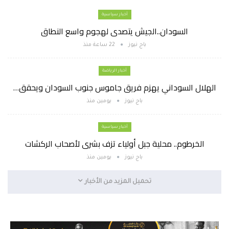
أخبار سياسية
السودان..الجيش يتصدى لهجوم واسع النطاق
باج نيوز
22 ساعة منذ
أخبار الرياضة
الهلال السوداني يهزم فريق جاموس جنوب السودان ويحقق…
باج نيوز
يومين منذ
أخبار سياسية
الخرطوم.. محلية جبل أولياء تزف بشرى لأصحاب الركشات
باج نيوز
يومين منذ
تحميل المزيد من الأخبار