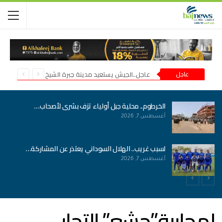
عاجل
عاجل..الجيش يستعيد مدينة جبرة الشيخ في شمال كردفان
الخرطوم.. محلية جبل أولياء تزف بشرى لأصحاب…
أغسطس 7, 2026
لسبب غريب.. الهلال السوداني يعتذر عن المشاركة…
أغسطس 7, 2026
لمحاربة”جشع” التجار