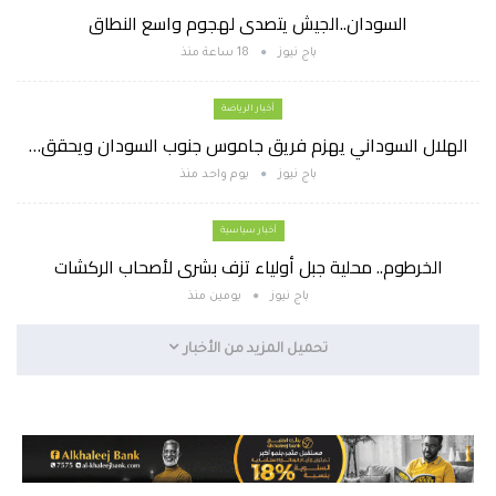
السودان..الجيش يتصدى لهجوم واسع النطاق
باج نيوز
18 ساعة منذ
أخبار الرياضة
الهلال السوداني يهزم فريق جاموس جنوب السودان ويحقق…
باج نيوز
يوم واحد منذ
أخبار سياسية
الخرطوم.. محلية جبل أولياء تزف بشرى لأصحاب الركشات
باج نيوز
يومين منذ
تحميل المزيد من الأخبار