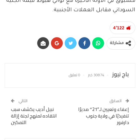
مسبوق في الآونة الأخيرة مع توالي هبوط قيمة الجنيه
السوداني مقابل العملات الأجنبية.
4٬122
مشاركة
باج نيوز
30874 خبر
0 تعليق
السابق
التالي
إعفاء وتعيين لـ”21″ مديرًا
نبيل أديب يكشف سبب
تنفيذيًا في ولاية جنوب
انتقاده لمنهج لجنة إزالة
دارفور
التمكين