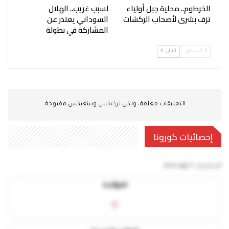
الخرطوم.. محلية جبل أولياء
لسبب غريب.. الهلال
تزف بشرى لأصحاب الركشات
السوداني يعتذر عن
المشاركة في بطولة
السابق
التالي
التعليقات مغلقة، ولكن
تركبكس
وبينغبكس مفتوحة.
إحصائيات كورونا
آخر تحديث:
5 mins ago
المؤكدة
0