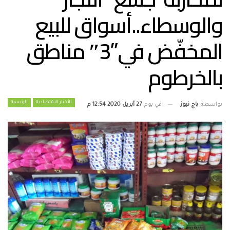
والوسطاء..أسواق للبيع
المخفّض في”3″ مناطق
بالخرطوم
الأخبار الاقتصادية
الرئيسية
بواسطة
باج نيوز
في يوم
27 أبريل 2020 12:54 م