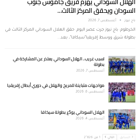
الهلال السوداني يهزم فريق جاموس جنوب
السودان ويحقق المركز الثالث…
باج نيوز
أغسطس 7, 2026
الخرطوم: باج نيوز جرت عصر اليوم. حقق الهلال السوداني المركز الثالث في
بطولة شرق ووسط إفريقيا"سيكافا"، بعد…
لسبب غريب.. الهلال السوداني يعتذر عن المشاركة في
بطولة
أغسطس 7, 2026
مواجهات متباينة للمريخ والهلال في دوري أبطال إفريقيا
أغسطس 6, 2026
الهلال السوداني يودّع بطولة سيكافا
أغسطس 4, 2026
السابق
التالي
1 من 2٬826