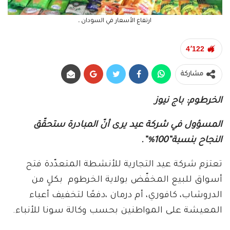
ارتفاع الأسعار في السودان ـ
4٬122
مشاركة
الخرطوم: باج نيوز
المسؤول في شركة عيد يرى أنّ المبادرة ستحقّق
النجاح بنسبة”100%”.
تعتزم شركة عيد التجارية للأنشطة المتعدّدة فتح
أسواق للبيع المخفّض بولاية الخرطوم بكلٍ من
الدروشاب، كافوري، أم درمان ،دفعًا لتخفيف أعباء
المعيشة على المواطنين بحسب وكالة سونا للأنباء.