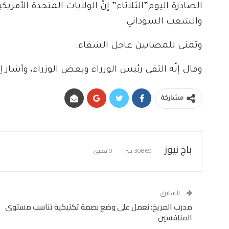
الصادرة اليوم”الثلاثاء” إنّ الولايات المتحدة الأمري
والشعب السوداني.
وتمنى للمصابين عاجل الشفاء.
وقال إنّه التقى رئيس الوزراء وبعض الوزراء، وأش
مشاركة
باج نيوز
30869 خبر
0 تعليق
السابق
مدرب المريخ: نعمل على وضع بصمة تكتيكية تناسب مستوى
المنافسين