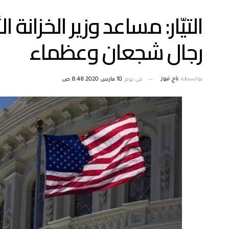
التيّار: مساعد وزير الخزا
رجال شجعان وعظماء
بواسطة
باج نيوز
في يوم
10 مارس 2020 8:48 ص