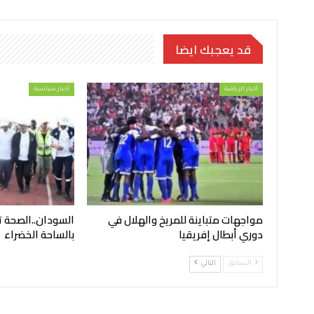
قد يعجبك ايضا
أخبار الرياضة
أخبار سياسية
مواجهات متباينة للمريخ والهلال في
السودان..الصحة 
دوري أبطال إفريقيا
بالساحة الخضراء
السابق
التالي