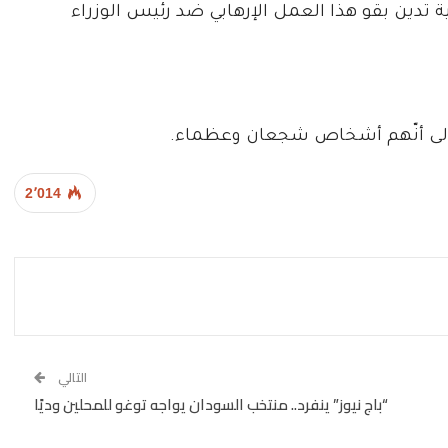
كية تدين بقو هذا العمل الإرهابي ضد رئيس الوزراء
ار إلى أنّهم أشخاص شجعان وعظماء.
2٬014
التالي
“باج نيوز” ينفرد.. منتخب السودان يواجه توغو للمحلين وديًا