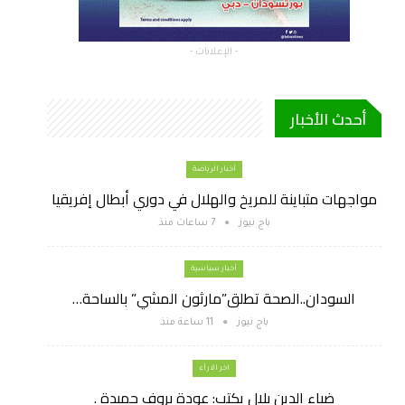
- الإعلانات -
أحدث الأخبار
أخبار الرياضة
مواجهات متباينة للمريخ والهلال في دوري أبطال إفريقيا
باج نيوز
7 ساعات منذ
أخبار سياسية
السودان..الصحة تطلق”مارثون المشي” بالساحة…
باج نيوز
11 ساعة منذ
اخر الارأء
ضياء الدين بلال يكتب: عودة بروف حميدة .