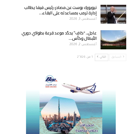
نيويورك بوست عن مصادر: رئيس فيفا يطالب
إدارة ترمب بمساعدته على البقاء…
أغسطس 3, 2026
عاجل.. “كاف” يحدّد موعد قرعة بطولتي دوري
الأبطال وكأس…
أغسطس 2, 2026
السابق
التالي
1 من 2٬826