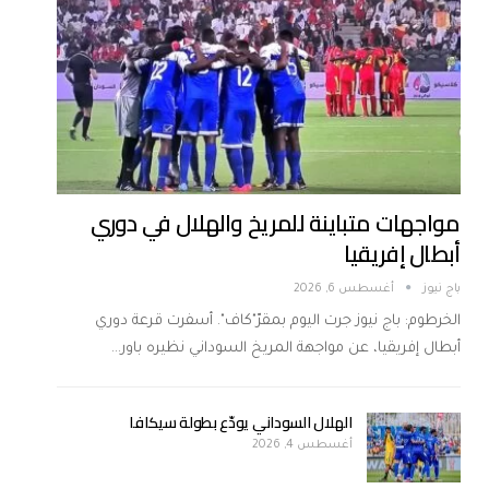
مواجهات متباينة للمريخ والهلال في دوري
أبطال إفريقيا
باج نيوز
أغسطس 6, 2026
الخرطوم: باج نيوز جرت اليوم بمقرّ"كاف". أسفرت قرعة دوري
أبطال إفريقيا، عن مواجهة المريخ السوداني نظيره باور…
الهلال السوداني يودّع بطولة سيكافا
أغسطس 4, 2026