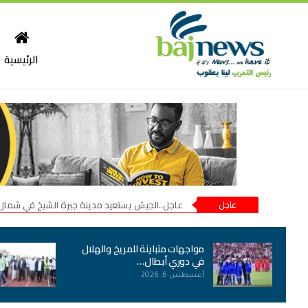
الرئيسية
عاجل
عاجل..الجيش يستعيد مدينة جبرة الشيخ في شمال
مواجهات متباينة للمريخ والهلال
في دوري أبطال…
أغسطس 6, 2026