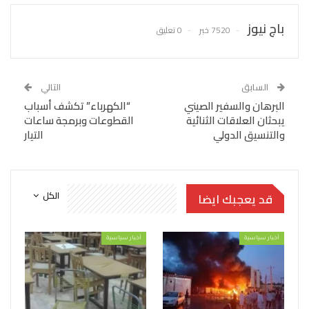
باج نيوز
7520 خبر
0 تعليق
السابق
التالي
البرهان والسفير الصيني
“الكهرباء” تكشف أسباب
يبحثان العلاقات الثنائية
القطوعات وبرمجة ساعات
والتنسيق الدولي
التيار
الكل
قد يعجبك ايضا
أخبار سياسية
أخبار سياسية