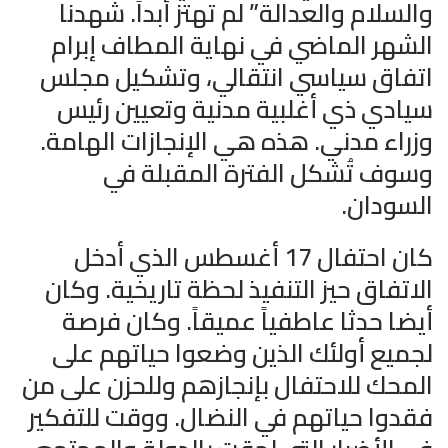
والسلام والعدالة” لم تهتز أبداً. شهدنا
الشهر الماضي في نهاية المطاف إبرام
اتفاق سياسي انتقالي، وتشكيل مجلس
سيادي ذي أغلبية مدنية وتعيين رئيس
وزراء مدني. هذه هي الإنجازات الهامة.
وسوف تُشكل الفترة المقبلة في
السودان.
كان احتفال 17 أغسطس الذي أدخل
الاتفاق حيز التنفيذ لحظة تاريخية. وكان
أيضا حدثا عاطفياً عميقاً. وكان فرصة
لجميع أولئك الذين وضعوا حياتهم على
المحك للاحتفال بإنجازهم وللحزن على من
فقدوا حياتهم في النضال. ووقت للتفكير