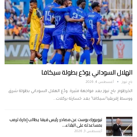
الهلال السوداني يودّع بطولة سيكافا
باج نيوز
أغسطس 4, 2026
الخرطوم: باج نيوز بعد مواجهة مثيرة. ودّع الهلال السوداني بطولة شرق
ووسط إفريقيا"سيكافا" بعد خسارته بركلات…
نيويورك بوست عن مصادر: رئيس فيفا يطالب إدارة ترمب
بمساعدته على البقاء…
أغسطس 3, 2026