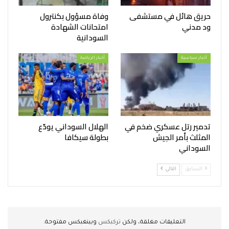
حريق هائل في مستشفى
وفاة مسؤول بكنترول
ود مدني
امتحانات الشهادة
السودانية
أخبار سياسية
أخبار الرياضة
تدمير رتل عسكري ضخم في
الهلال السوداني يودّع
المثلث بأمر الجيش
بطولة سيكافا
السوداني
السابق
التالي
التعليقات مغلقة، ولكن
تركبكس
وبينغبكس مفتوحة.