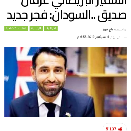
صديق ..السودان: فجر جديد
اخر الارأء
الرئيسية
مقالات اقتصادية
بواسطة
باج نيوز
في يوم
4 سبتمبر 2019 6:55 م
5٬137