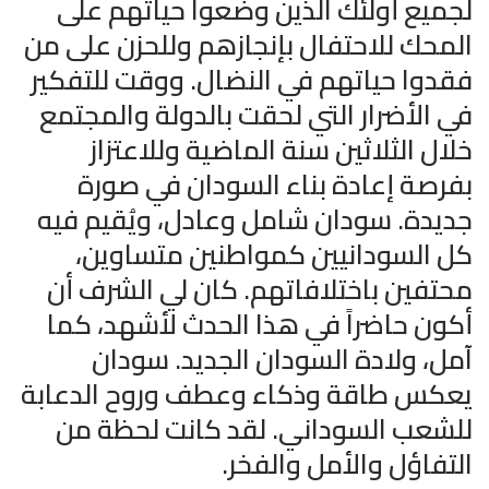
لجميع أولئك الذين وضعوا حياتهم على
المحك للاحتفال بإنجازهم وللحزن على من
فقدوا حياتهم في النضال. ووقت للتفكير
في الأضرار التي لحقت بالدولة والمجتمع
خلال الثلاثين سنة الماضية وللاعتزاز
بفرصة إعادة بناء السودان في صورة
جديدة. سودان شامل وعادل، ويُقيم فيه
كل السودانيين كمواطنين متساوين،
محتفين باختلافاتهم. كان لي الشرف أن
أكون حاضراً في هذا الحدث لأشهد، كما
آمل، ولادة السودان الجديد. سودان
يعكس طاقة وذكاء وعطف وروح الدعابة
للشعب السوداني. لقد كانت لحظة من
التفاؤل والأمل والفخر.