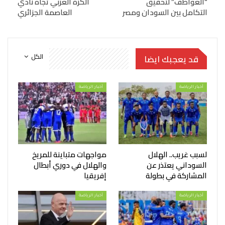
“العواطف” لتحقيق
الكرة العربي تجاه نادي
التكامل بين السودان ومصر
العاصمة الجزائري
الكل
قد يعجبك ايضا
أخبار الرياضة
أخبار الرياضة
لسبب غريب.. الهلال
مواجهات متباينة للمريخ
السوداني يعتذر عن
والهلال في دوري أبطال
المشاركة في بطولة
إفريقيا
أخبار الرياضة
أخبار الرياضة