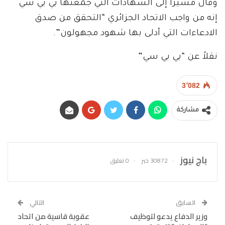
وقال مشيرا إلى الشهادات التي جمعتها بي بي سي
إنه من واجب الاتحاد الجزائري “التحقق من صدق
الادعاءات التي أدلى بها شهود مجهولون”.
نقلاً عن “بي بي سي”
3٬082
مشاركة
باج نيوز
30872 خبر
0 تعليق
السابق
التالي
وزير الدفاع يدعو لتوظيف
عقوبة قاسية من اتحاد