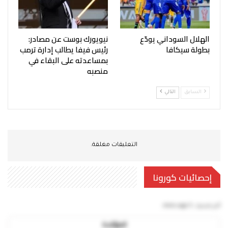
الهلال السوداني يودّع
نيويورك بوست عن مصادر:
بطولة سيكافا
رئيس فيفا يطالب إدارة ترمب
بمساعدته على البقاء في
منصبه
السابق
التالي
التعليقات مغلقة.
إحصائيات كورونا
آخر تحديث:
5 mins ago
المؤكدة