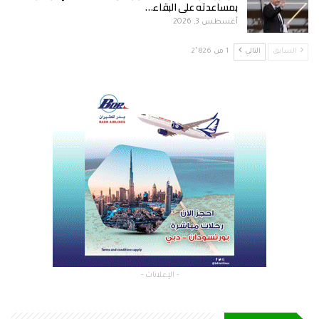
بمساعدته على البقاء…
أغسطس 3, 2026
السابق
التالي
1 من 2٬826
- الإعلانات -