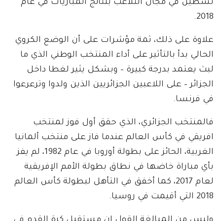
نشطين في مجال التلاعب بنتائج المباريات في عام
2018.
علاوة على ذلك، ثمة مؤشرات على أن الوضع الكروي
الحالي بدأ بالتأثير على أداء المنتخب الوطني الذي ما
لبث يعتمد بدرجة كبيرة – وبشكل يثير لغطا داخل
الجزائر – على اللاعبين الجزائريين الذين ولدوا وترعرعوا
في فرنسا.
فالمنتخب الجزائري، الذي حقق أول فوز لمنتخب
افريقي في كأس العالم عندما فاز على منتخب ألمانيا
الغربية، الحائز على بطولة أوروبا في عام 1982، لم يفز
بأي مباراة خاضها في نطاق بطولة الأمم الإفريقية
لعام 2017، كما أخفق في التأهل لبطولة كأس العالم
2018 التي أقيمت في روسيا.
وليس من المبالغة القول إن مستقبل كرة القدم في