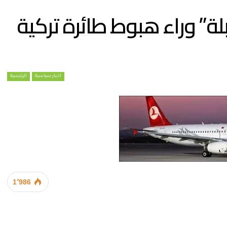
ة” وراء هبوط طائرة تركية
أخبار سياسية
الرئيسية
1٬986