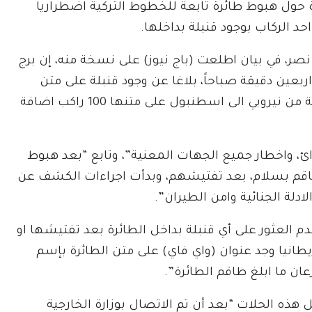
حول هبوط طائرة تابعة للخطوط التركية اضطراريا
د الركاب بوجود قنبلة بداخلها.
، في بيان اطلعت (باج نيوز) على نسخة منه، إن برج
بعين دقيقة صباحاً، بلاغا عن وجود قنبلة على متن
طائرة الخطوط التركية من طراز “بوينج 737″ المتجهة من نيروبي الى اسطنبول على متنها 100 راكب اضافة
ائ، واخطار جميع الجهات المعنية”، وتابع “بعد هبوط
لطاقم بسلام، بعد تفتيشهم، وبدأت اجراءات الكشف عن
لة الجنائية وامن الطيران”.
لعثور على أي قنبلة بداخل الطائرة بعد تفتيشها او
ريطانيا وجد عنوان (واي فاي) على متن الطائرة بإسم
 هذه الحلات “بعد أن تم الاتصال بوزارة الخارجية