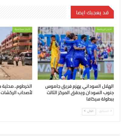
قد يعجبك ايضا
أخبار الرياضة
أخبار سياسية
الهلال السوداني يهزم فريق جاموس
الخرطوم.. محلية ج
جنوب السودان ويحقق المركز الثالث
لأصحاب الركشات
ببطولة سيكافا
السابق
التالي