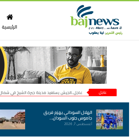
الرئيسية
عاجل
عاجل..الجيش يستعيد مدينة جبرة الشيخ في شمال
الهلال السوداني يهزم فريق
جاموس جنوب السودان…
أغسطس 7, 2026