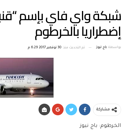
شبكة واي فاي بإسم “قنبل
إضطراريا بالخرطوم
بواسطة
باج نيوز
تم التحديث منذ
30 نوفمبر 2017 6:29 م
مشاركة
الخرطوم: باج نيوز