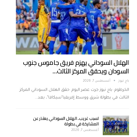
الهلال السوداني يهزم فريق جاموس جنوب
السودان ويحقق المركز الثالث…
باج نيوز
أغسطس 7, 2026
الخرطوم: باج نيوز جرت عصر اليوم. حقق الهلال السوداني المركز
الثالث في بطولة شرق ووسط إفريقيا"سيكافا"، بعد…
لسبب غريب.. الهلال السوداني يعتذر عن
المشاركة في بطولة
أغسطس 7, 2026