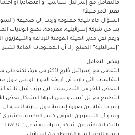
فالتعامل مع إسرائيل سياسياً أو اقتصادياً أو اجت
تغير الأمر قليلاً؟
السؤال جاء نتيجة معلومة وردت إلى صحيفة (السودا
بث من شركة إسرائيلية، معروفة، تضع الولايات المتحد
ورغم نفي مدير الهيئة القومية للإذاعة والتليفزيون ال
“إسرائيلية” الصنع، إلا أن المعلومات العامة تشير، إ
رفض التعامل
التعامل مع إسرائيل طُرح لأكثر من مرة، لكنه ظل مر
النقاشات التي دارت في أروقة الحوار الوطني حول م
البعض الآخر من التصريحات التي برزت قبل ثلاثة أشه
التطبيع مع تل أبيب، وليس آخرها استنكار بعض الأ
رغم ما نقله عن صورة إيجابية حول زيارته للسودان.
ويبدو أن التليفزيون القومي كسر القاعدة، فاشترى
بالب
نسبة للحساسية المفرطة من إسرائيل.