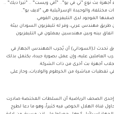
أجهزة بث نوع “تي في يو”.. “آفي ويست” .. “تيرا ديك” ..
مختلفة، والوحيدة الإسرائيلية هي “لايف يو”.
منها الموجود لدى التليفزيون القومي.
 25 ألف دولار فقط، عن طريق مهندس عربي، وفر له تليفزيون السودان بيئة
تفاق بينه وبين مهندسين يعملون في التليفزيون
ق تحدث لـ(السوداني) أن يُجرب المهندس الجهاز في
درب العاملين عليه، وإن عمل بصورة جيدة، يكتمل بذلك
تجلاب أجهزة بث أخرى من ذات الشركة.
في تغطيات مباشرة من الخرطوم والولايات، وحاز على
ت إحدى الصحف الرياضية أن السلطات المختصة صادرت
حاول قناة الهلال الخوض فيه كثيراً، وهو ما دعا لطرح