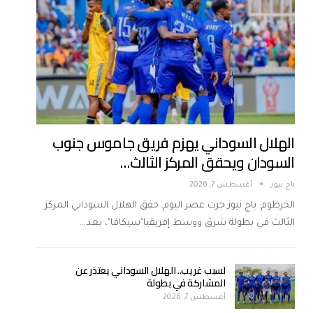
الهلال السوداني يهزم فريق جاموس جنوب
السودان ويحقق المركز الثالث…
باج نيوز
أغسطس 7, 2026
الخرطوم: باج نيوز جرت عصر اليوم. حقق الهلال السوداني المركز
الثالث في بطولة شرق ووسط إفريقيا"سيكافا"، بعد…
لسبب غريب.. الهلال السوداني يعتذر عن
المشاركة في بطولة
أغسطس 7, 2026