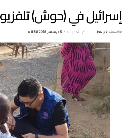
إسرائيل في (حوش) تلفزيو
بواسطة
باج نيوز
تم التحديث منذ
5 ديسمبر 2018 6:56 م