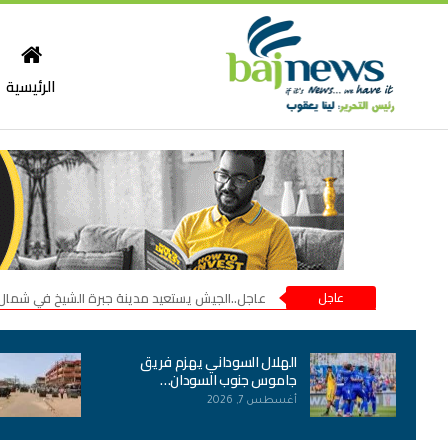
الرئيسية
عاجل
عاجل..الجيش يستعيد مدينة جبرة الشيخ في شمال
الهلال السوداني يهزم فريق
جاموس جنوب السودان…
أغسطس 7, 2026