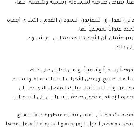
ماعياً، يُعرض صاحبه لمساءلة، رسمية وشعبية، فهل
ني) تقول إن تليفزيون السودان القومي، اشترى أجهزة
ة عنواناً تمويهياً لها.
زبير عثمان، أن الأجهزة الجديدة التي تم شراؤها
لى ذلك..
فوضاً رسمياً وشعبياً، ولعل الدليل على ذلك،
سألة التطبيع، ورفض الأحزاب السياسية له، واستياء
ر من وزير الاستثمار مبارك الفاضل الذي دعا إلى
جهزة الإعلامية دخول صحفي إسرائيلي إلى السودان،
 أجهزة بث فضائي تعمل بتقنية متطورة فيما يتعلق
ث المباشر من شركة إسرائيلية تُدعى ” Live U ” تتجنب معظم الدول الإفريقية والآسيوية التعامل معها