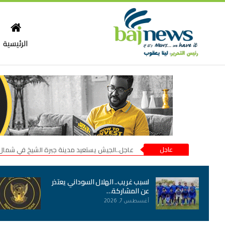
الرئيسية
عاجل
عاجل..الجيش يستعيد مدينة جبرة الشيخ في شمال
لسبب غريب.. الهلال السوداني يعتذر
عن المشاركة…
أغسطس 7, 2026