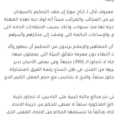
ائب
عروف قال لـ (باج نيوز) إن ملف التحكيم بالسودان
ير من العجائب والغرائب، مبيناً أنه لولا حبه لهذه المهنة
رته لها منذ سنوات، وذلك بسبب الانتقادات الحادة التي
، والإساءات البالغة التي وصلت إلى منازلهم وأسرهم.
أن الجماهير والإعلام يريدون من التحكيم أن يتطور وألا
 أخطاء دون معرفة حقائق البيئة التي يعملون فيها،
وضرب مثالاً، حيث قال: “الحكم ينال نثرية لإدارة المباراة لا تتجاوز الـ (350) جنيهاً، وفي بعض الأحيان ندير
غيرها من المدن، في ظل اتساع رقعة الفرق المشاركة
ذكور سلفاً، والذي لا يتناسب مع حجم العمل الكبير الذي
ي تدر مبالغ مالية كبيرة على الناديين، لا تتجاوز نثرية
شيراً إلى أن المبالغ المذكورة سلفاً لا تعطى للحكم من خزينة الاتحاد
ة، ودائماً ما يتسلمها الحكام من الاتحاد المعني الذي