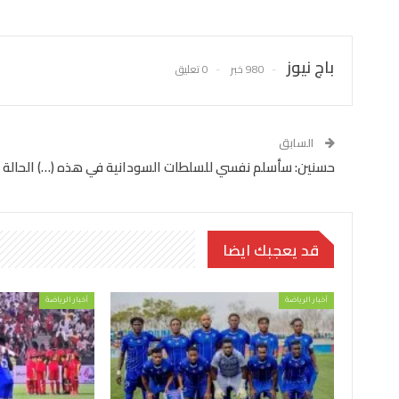
باج نيوز
980 خبر
0 تعليق
السابق
حسنين: سأسلم نفسي للسلطات السودانية في هذه (…) الحالة
قد يعجبك ايضا
أخبار الرياضة
أخبار الرياضة