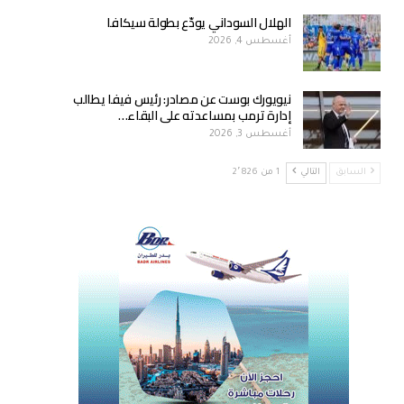
الهلال السوداني يودّع بطولة سيكافا
أغسطس 4, 2026
نيويورك بوست عن مصادر: رئيس فيفا يطالب
إدارة ترمب بمساعدته على البقاء…
أغسطس 3, 2026
السابق
التالي
1 من 2٬826