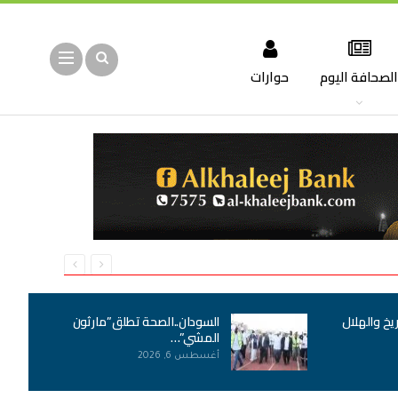
لصحافة اليوم
حوارات
يخ والهلال
السودان..الصحة تطلق”مارثون
المشي”…
أغسطس 6, 2026