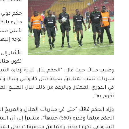
عجائب وغر
حكم دولي م
مليء بالكث
لأعلن مغاد
توجه إليهم
وأشار إلى 
تكون هناك
مباريات تلعب بمناطق بعيدة مثل كادوقلي ونيالا و
في الدوري الممتاز، وبالرغم من ذلك ننال المبلغ الم
نقوم به”.
وزاد الحكم قائلاً: “حتى في مباريات الهلال والمريخ الت
الحكم مبلغاً وقدره (550) جنيهاً”. م
السوداني لكرة القدم، وإنما من منصرفات دخل المبارا