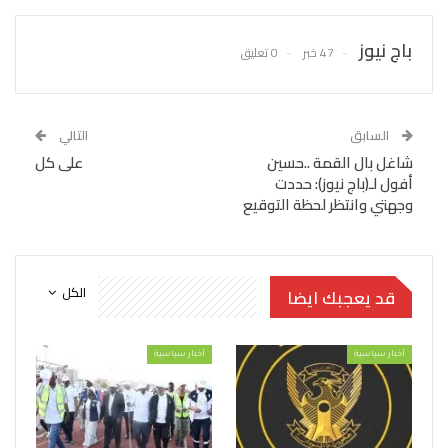
باج نيوز
47 خبر
0 تعليق
السابق
التالي
شاغل بال القمة ..حسين
على كل
أفول لـ(باج نيوز): حددت
وجهتي وانتظر لحظة التوقيع
الكل
قد يعجبك ايضا
أخبار سياسية
أخبار سياسية