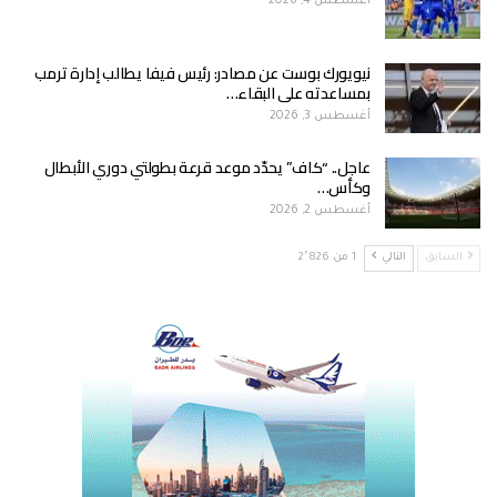
أغسطس 4, 2026
نيويورك بوست عن مصادر: رئيس فيفا يطالب إدارة ترمب
بمساعدته على البقاء…
أغسطس 3, 2026
عاجل.. “كاف” يحدّد موعد قرعة بطولتي دوري الأبطال
وكأس…
أغسطس 2, 2026
السابق
التالي
1 من 2٬826