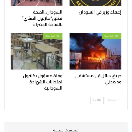
إعفاء وزير في السودان
السودان..الصحة
تطلق”مارثون المشي”
بالساحة الخضراء
أخبار سياسية
أخبار سياسية
حريق هائل في مستشفى
وفاة مسؤول بكنترول
ود مدني
امتحانات الشهادة
السودانية
السابق
التالي
التعليقات مغلقة.