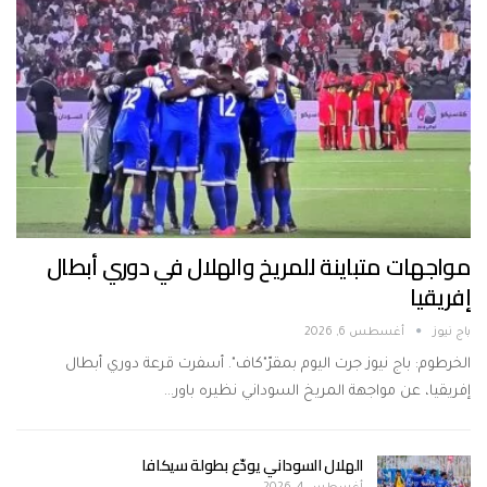
مواجهات متباينة للمريخ والهلال في دوري أبطال
إفريقيا
باج نيوز
أغسطس 6, 2026
الخرطوم: باج نيوز جرت اليوم بمقرّ"كاف". أسفرت قرعة دوري أبطال
إفريقيا، عن مواجهة المريخ السوداني نظيره باور…
الهلال السوداني يودّع بطولة سيكافا