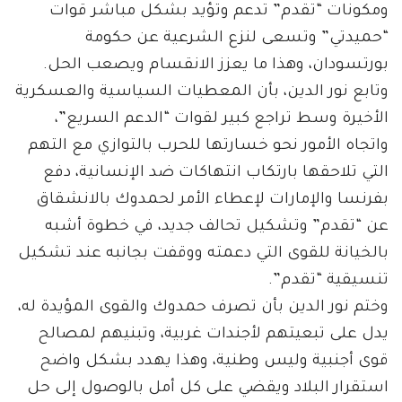
ومكونات “تقدم” تدعم وتؤيد بشكل مباشر قوات
“حميدتي” وتسعى لنزع الشرعية عن حكومة
بورتسودان، وهذا ما يعزز الانقسام ويصعب الحل.
وتابع نور الدين، بأن المعطيات السياسية والعسكرية
الأخيرة وسط تراجع كبير لقوات “الدعم السريع”،
واتجاه الأمور نحو خسارتها للحرب بالتوازي مع التهم
التي تلاحقها بارتكاب انتهاكات ضد الإنسانية، دفع
بفرنسا والإمارات لإعطاء الأمر لحمدوك بالانشقاق
عن “تقدم” وتشكيل تحالف جديد، في خطوة أشبه
بالخيانة للقوى التي دعمته ووقفت بجانبه عند تشكيل
تنسيقية “تقدم”.
وختم نور الدين بأن تصرف حمدوك والقوى المؤيدة له،
يدل على تبعيتهم لأجندات غربية، وتبنيهم لمصالح
قوى أجنبية وليس وطنية، وهذا يهدد بشكل واضح
استقرار البلاد ويقضي على كل أمل بالوصول إلى حل