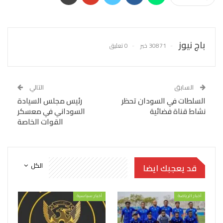
باج نيوز
30871 خبر
0 تعليق
السابق
التالي
السلطات في السودان تحظر
رئيس مجلس السيادة
نشاط قناة فضائية
السوداني في معسكر
القوات الخاصة
الكل
قد يعجبك ايضا
أخبار الرياضة
أخبار سياسية