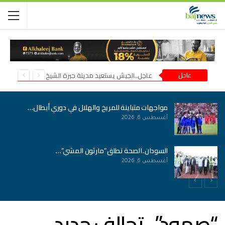
عاجل
عاجل..الجيش يستعيد مدينة جبرة الشيخ في شمال كردفان
مواجهات متباينة للمريخ والهلال في دوري أبطال…
أغسطس 6, 2026
السودان..الصحة تطلق”مارثون المشي”…
أغسطس 6, 2026
“صمود”.. تحالف جديد